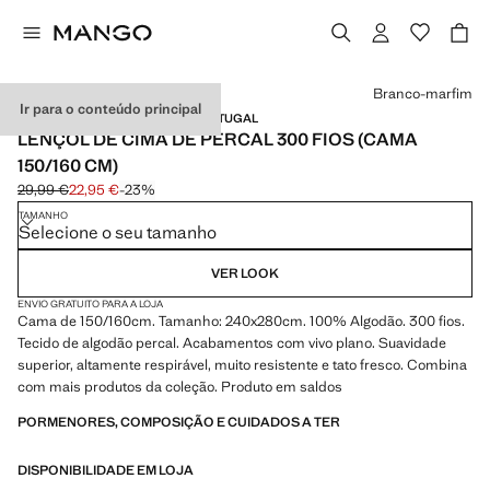
Selecione uma cor
Branco-marfim
Ir para o conteúdo principal
PERCAL / 300 FIOS / MADE IN PORTUGAL
LENÇOL DE CIMA DE PERCAL 300 FIOS (CAMA
150/160 CM)
29,99 €
22,95 €
-23%
Preço inicial riscado [29,99 € ]
Preço atual [22,95 € ]
TAMANHO
Selecione o seu tamanho
VER LOOK
ENVIO GRATUITO PARA A LOJA
Cama de 150/160cm. Tamanho: 240x280cm. 100% Algodão. 300 fios.
Tecido de algodão percal. Acabamentos com vivo plano. Suavidade
superior, altamente respirável, muito resistente e tato fresco. Combina
com mais produtos da coleção. Produto em saldos
PORMENORES, COMPOSIÇÃO E CUIDADOS A TER
DISPONIBILIDADE EM LOJA