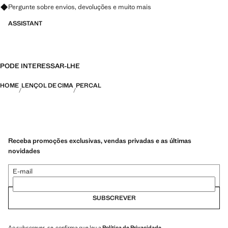
Pergunte sobre envios, devoluções e muito mais
ASSISTANT
PODE INTERESSAR-LHE
HOME
LENÇOL DE CIMA
PERCAL
Receba promoções exclusivas, vendas privadas e as últimas
novidades
E-mail
SUBSCREVER
Ao subscrever-se, confirma que leu a
Política de Privacidade
.