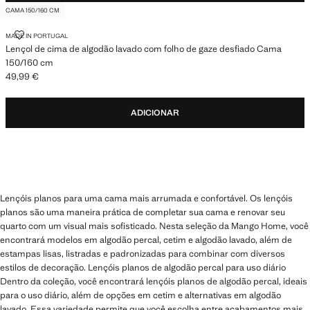
CAMA 150/160 CM
LENÇOL DE CIMA DE ALGODÃO LAVADO COM FOLHO DE GAZE DESFIA
MADE IN PORTUGAL
Lençol de cima de algodão lavado com folho de gaze desfiado Cama
150/160 cm
49,99 €
Preço atual [49,99 € ]
ADICIONAR
Lençóis planos para uma cama mais arrumada e confortável. Os lençóis
planos são uma maneira prática de completar sua cama e renovar seu
quarto com um visual mais sofisticado. Nesta seleção da Mango Home, você
encontrará modelos em algodão percal, cetim e algodão lavado, além de
estampas lisas, listradas e padronizadas para combinar com diversos
estilos de decoração. Lençóis planos de algodão percal para uso diário
Dentro da coleção, você encontrará lençóis planos de algodão percal, ideais
para o uso diário, além de opções em cetim e alternativas em algodão
lavado. Essa variedade permite que você escolha entre acabamentos mais