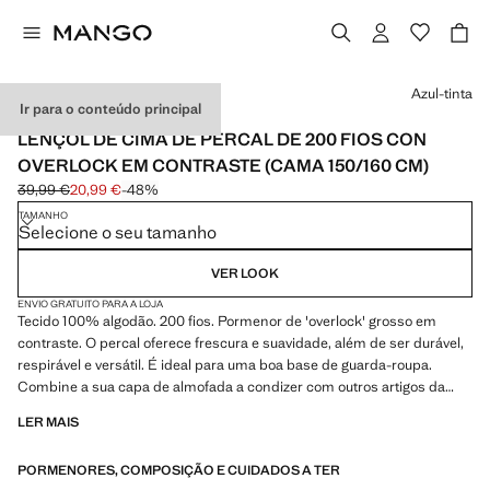
Selecione uma cor
Azul-tinta
Ir para o conteúdo principal
MADE IN PORTUGAL
LENÇOL DE CIMA DE PERCAL DE 200 FIOS CON
OVERLOCK EM CONTRASTE (CAMA 150/160 CM)
39,99 €
20,99 €
-48%
Preço inicial riscado [39,99 € ]
Preço atual [20,99 € ]
TAMANHO
Selecione o seu tamanho
VER LOOK
ENVIO GRATUITO PARA A LOJA
Tecido 100% algodão. 200 fios. Pormenor de 'overlock' grosso em
contraste. O percal oferece frescura e suavidade, além de ser durável,
respirável e versátil. É ideal para uma boa base de guarda-roupa.
Combine a sua capa de almofada a condizer com outros artigos da
coleção. Produto em saldos
LER MAIS
PORMENORES, COMPOSIÇÃO E CUIDADOS A TER