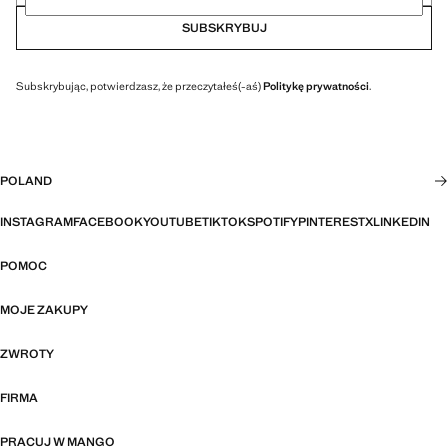
SUBSKRYBUJ
Subskrybując, potwierdzasz, że przeczytałeś(-aś)
Politykę prywatności
.
POLAND
INSTAGRAM
FACEBOOK
YOUTUBE
TIKTOK
SPOTIFY
PINTEREST
X
LINKEDIN
POMOC
MOJE ZAKUPY
ZWROTY
FIRMA
PRACUJ W MANGO