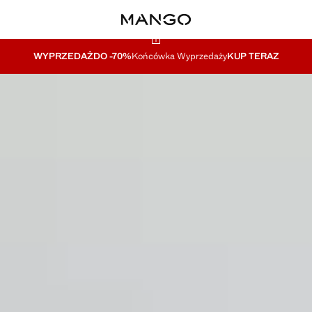
WYPRZEDAŻ
DO -70%
Końcówka Wyprzedaży
KUP TERAZ