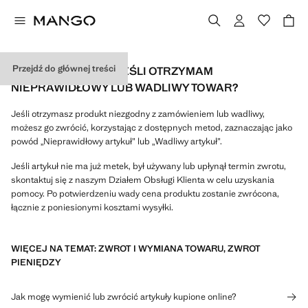
Przejdź do głównej treści
CO MOGĘ ZROBIĆ, JEŚLI OTRZYMAM
NIEPRAWIDŁOWY LUB WADLIWY TOWAR?
Jeśli otrzymasz produkt niezgodny z zamówieniem lub wadliwy,
możesz go zwrócić, korzystając z dostępnych metod, zaznaczając jako
powód „Nieprawidłowy artykuł” lub „Wadliwy artykuł”.
Jeśli artykuł nie ma już metek, był używany lub upłynął termin zwrotu,
skontaktuj się z naszym Działem Obsługi Klienta w celu uzyskania
pomocy. Po potwierdzeniu wady cena produktu zostanie zwrócona,
łącznie z poniesionymi kosztami wysyłki.
WIĘCEJ NA TEMAT: ZWROT I WYMIANA TOWARU, ZWROT
PIENIĘDZY
Jak mogę wymienić lub zwrócić artykuły kupione online?