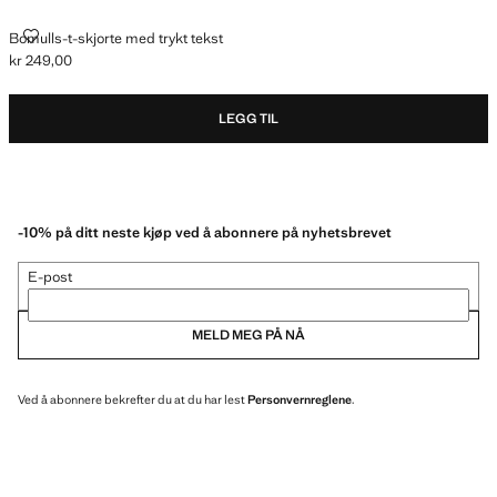
BOMULLS-T-SKJORTE MED TRYKT TEKST
Bomulls-t-skjorte med trykt tekst
kr 249,00
Gjeldende pris [kr 249,00 ]
LEGG TIL
-10% på ditt neste kjøp ved å abonnere på nyhetsbrevet
E-post
MELD MEG PÅ NÅ
Ved å abonnere bekrefter du at du har lest
Personvernreglene
.