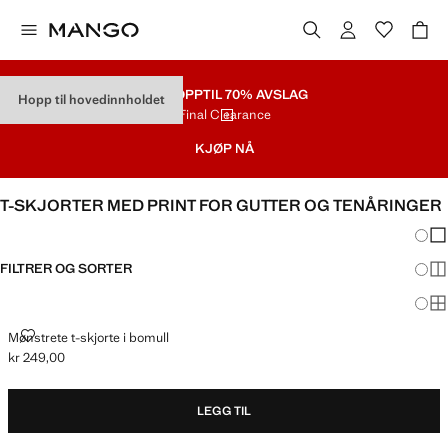
SALG
OPPTIL 70% AVSLAG
Hopp til hovedinnholdet
Final Clearance
KJØP NÅ
T-SKJORTER MED PRINT FOR GUTTER OG TENÅRINGER
Endri
Vis
FILTRER OG SORTER
Vis
Vis
MØNSTRETE T-SKJORTE I BOMULL
Mønstrete t-skjorte i bomull
kr 249,00
Gjeldende pris [kr 249,00 ]
LEGG TIL