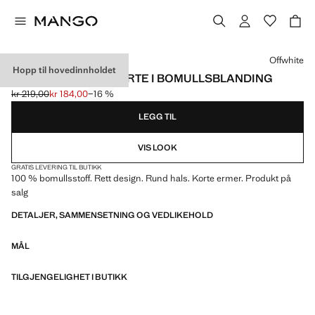
Velg en farge
Offwhite
Hopp til hovedinnholdet
MØNSTRETE T-SKJORTE I BOMULLSBLANDING
kr 219,00
kr 184,00
−16 %
Første pris strøket [kr 219,00 ]
Gjeldende pris [kr 184,00 ]
LEGG TIL
VIS LOOK
GRATIS LEVERING TIL BUTIKK
100 % bomullsstoff. Rett design. Rund hals. Korte ermer. Produkt på
salg
DETALJER, SAMMENSETNING OG VEDLIKEHOLD
MÅL
TILGJENGELIGHET I BUTIKK