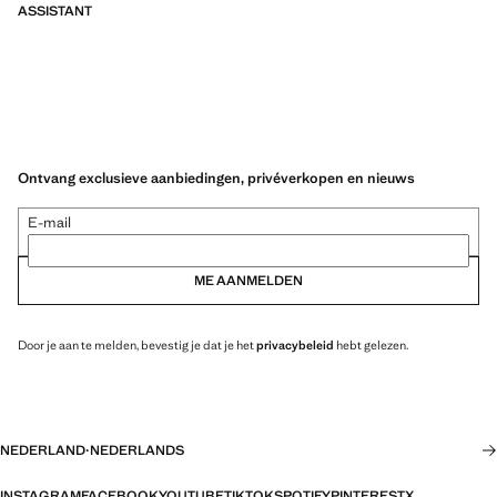
ASSISTANT
Ontvang exclusieve aanbiedingen, privéverkopen en nieuws
E-mail
ME AANMELDEN
Door je aan te melden, bevestig je dat je het
privacybeleid
hebt gelezen.
NEDERLAND
·
NEDERLANDS
INSTAGRAM
FACEBOOK
YOUTUBE
TIKTOK
SPOTIFY
PINTEREST
X