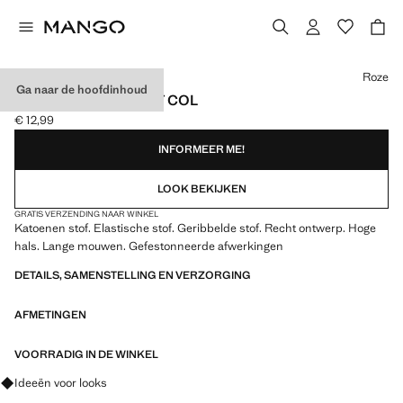
Kies een kleur
Roze
Ga naar de hoofdinhoud
GERIBD T-SHIRT MET COL
€ 12,99
Huidige prijs [€ 12,99 ]
INFORMEER ME!
LOOK BEKIJKEN
GRATIS VERZENDING NAAR WINKEL
Katoenen stof. Elastische stof. Geribbelde stof. Recht ontwerp. Hoge
hals. Lange mouwen. Gefestonneerde afwerkingen
DETAILS, SAMENSTELLING EN VERZORGING
AFMETINGEN
VOORRADIG IN DE WINKEL
Vraag om outfitideeën, kledingstukken en trends
Ideeën voor looks