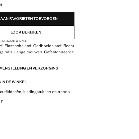
N
AAN FAVORIETEN TOEVOEGEN
LOOK BEKIJKEN
DING NAAR WINKEL
f. Elastische stof. Geribbelde stof. Recht
ge hals. Lange mouwen. Gefestonneerde
AMENSTELLING EN VERZORGING
IN DE WINKEL
outfitideeën, kledingstukken en trends
NT