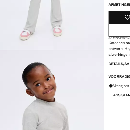
AFMETINGE
GRATIS VERZEN
Katoenen sto
ontwerp. Ho
afwerkingen
DETAILS, S
VOORRADIG 
Vraag om 
ASSISTA