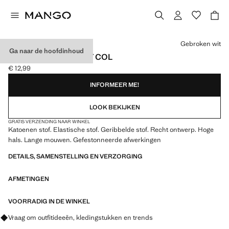
Kies een kleur
Gebroken wit
Ga naar de hoofdinhoud
GERIBD T-SHIRT MET COL
€ 12,99
Huidige prijs [€ 12,99 ]
INFORMEER ME!
LOOK BEKIJKEN
GRATIS VERZENDING NAAR WINKEL
Katoenen stof. Elastische stof. Geribbelde stof. Recht ontwerp. Hoge
hals. Lange mouwen. Gefestonneerde afwerkingen
DETAILS, SAMENSTELLING EN VERZORGING
AFMETINGEN
VOORRADIG IN DE WINKEL
Vraag om outfitideeën, kledingstukken en trends