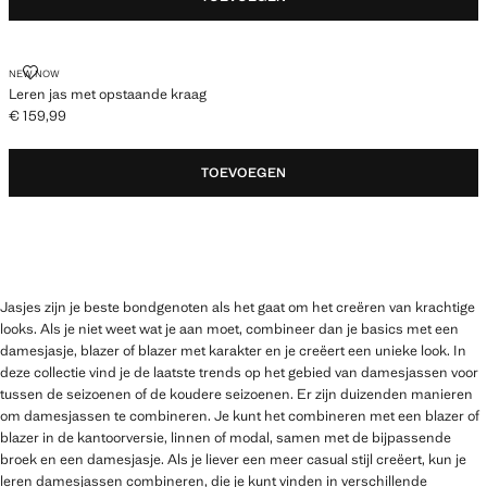
LEREN JAS MET OPSTAANDE KRAAG
NEW NOW
Leren jas met opstaande kraag
€ 159,99
Huidige prijs [€ 159,99 ]
TOEVOEGEN
Jasjes zijn je beste bondgenoten als het gaat om het creëren van krachtige
looks. Als je niet weet wat je aan moet, combineer dan je basics met een
damesjasje, blazer of blazer met karakter en je creëert een unieke look. In
deze collectie vind je de laatste trends op het gebied van damesjassen voor
tussen de seizoenen of de koudere seizoenen. Er zijn duizenden manieren
om damesjassen te combineren. Je kunt het combineren met een blazer of
blazer in de kantoorversie, linnen of modal, samen met de bijpassende
broek en een damesjasje. Als je liever een meer casual stijl creëert, kun je
leren damesjassen combineren, die je kunt vinden in verschillende