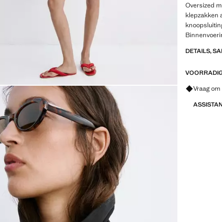
Oversized m
klepzakken a
knoopsluitin
Binnenvoeri
DETAILS, S
VOORRADIG 
Vraag om 
ASSISTA