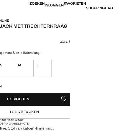
ZOEKEN
FAVORIETEN
INLOGGEN
SHOPPINGBAG
NLINE
JACK MET TRECHTERKRAAG
 [€ 69,99 ]
ur
Zwart
gt maat S en is 180cm lang.
S
M
L
EDEN!
N
TOEVOEGEN
OPSLAAN ALS FAVORIET
LOOK BEKIJKEN
DING NAAR WINKEL
ND
STANDAARDLENGTE
line. Stof van katoen-linnenmix.