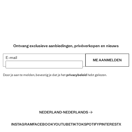
Ontvang exclusieve aanbiedingen, privéverkopen en nieuws
E-mail
ME AANMELDEN
Door je aan te melden, bevestig je dat je het
privacybeleid
hebt gelezen.
NEDERLAND
·
NEDERLANDS
INSTAGRAM
FACEBOOK
YOUTUBE
TIKTOK
SPOTIFY
PINTEREST
X