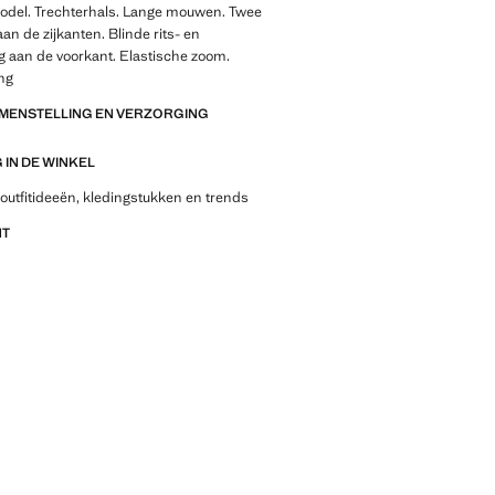
odel. Trechterhals. Lange mouwen. Twee
an de zijkanten. Blinde rits- en
g aan de voorkant. Elastische zoom.
ng
AMENSTELLING EN VERZORGING
IN DE WINKEL
outfitideeën, kledingstukken en trends
NT