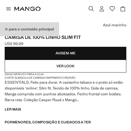
Selecione uma cor
Azul-marinho
Ir para o conteúdo principal
ESSENTIALS
CAMISA DE 100% LINHO SLIM FIT
US$ 99,99
Preço atual [US$ 99,99 ]
AVISEM-ME
VER LOOK
ENVIO GRATUITO PARA A LOJA
CORTE SLIM
GOLA DE CAMISA
COMPRIMENTO PADRÃO
ESSENTIALS: Feito para durar. A castanho-tabaco e o preto só estão
disponíveis 'online'. Slim fit. Tecido de 100% linho. Gola de camisa.
Manga comprida com punhos abotoados. Fecho frontal com botões.
Barra reta. Coleção Casper Ruud x Mango
LER MAIS
ESSENTIALS: Feitos para durar. Reforçámos as nossas exigências de
qualidade com novos testes de resistência aplicados às nossas peças.
PORMENORES, COMPOSIÇÃO E CUIDADOS A TER
Concebidas com uma atenção especial dada à confeção, são agora
ainda mais duradouras, versáteis e intemporais