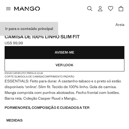
Selecione uma cor
Areia
Ir para o conteúdo principal
ESSENTIALS
CAMISA DE 100% LINHO SLIM FIT
US$ 99,99
Preço atual [US$ 99,99 ]
AVISEM-ME
VER LOOK
ENVIO GRATUITO PARA A LOJA
CORTE SLIM
GOLA DE CAMISA
COMPRIMENTO PADRÃO
ESSENTIALS: Feito para durar. A castanho-tabaco e o preto só estão
disponíveis 'online'. Slim fit. Tecido de 100% linho. Gola de camisa.
Manga comprida com punhos abotoados. Fecho frontal com botões.
Barra reta. Coleção Casper Ruud x Mango
PORMENORES, COMPOSIÇÃO E CUIDADOS A TER
ESSENTIALS: Feitos para durar. Reforçámos as nossas exigências de
qualidade com novos testes de resistência aplicados às nossas peças.
MEDIDAS
Concebidas com uma atenção especial dada à confeção, são agora
ainda mais duradouras, versáteis e intemporais