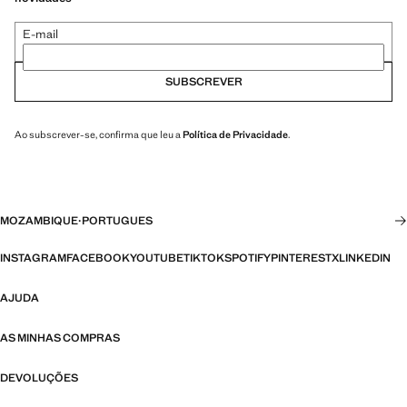
E-mail
SUBSCREVER
Ao subscrever-se, confirma que leu a
Política de Privacidade
.
MOZAMBIQUE
·
PORTUGUES
INSTAGRAM
FACEBOOK
YOUTUBE
TIKTOK
SPOTIFY
PINTEREST
X
LINKEDIN
AJUDA
AS MINHAS COMPRAS
DEVOLUÇÕES