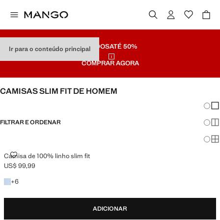
SALDOS
ATÉ 50%
Ir para o conteúdo principal
COMPRAR AGORA
CAMISAS SLIM FIT DE HOMEM
Mudar
Mos
FILTRAR E ORDENAR
Mos
Mo
CAMISA DE 100% LINHO SLIM FIT
Camisa de 100% linho slim fit
US$ 99,99
Preço atual [US$ 99,99 ]
+6 cores
+
6
ADICIONAR