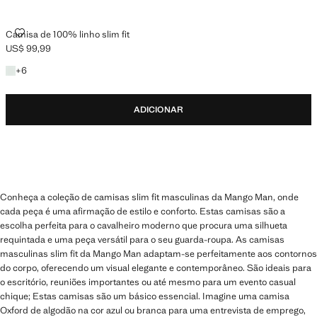
CAMISA DE 100% LINHO SLIM FIT
Camisa de 100% linho slim fit
US$ 99,99
Preço atual [US$ 99,99 ]
+6 cores
+
6
ADICIONAR
Conheça a coleção de camisas slim fit masculinas da Mango Man, onde
cada peça é uma afirmação de estilo e conforto. Estas camisas são a
escolha perfeita para o cavalheiro moderno que procura uma silhueta
requintada e uma peça versátil para o seu guarda-roupa. As camisas
masculinas slim fit da Mango Man adaptam-se perfeitamente aos contornos
do corpo, oferecendo um visual elegante e contemporâneo. São ideais para
o escritório, reuniões importantes ou até mesmo para um evento casual
chique; Estas camisas são um básico essencial. Imagine uma camisa
Oxford de algodão na cor azul ou branca para uma entrevista de emprego,