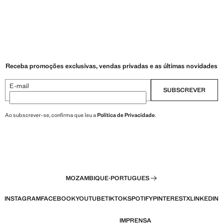
Receba promoções exclusivas, vendas privadas e as últimas novidades
E-mail
SUBSCREVER
Ao subscrever-se, confirma que leu a
Política de Privacidade
.
MOZAMBIQUE
·
PORTUGUES
INSTAGRAM
FACEBOOK
YOUTUBE
TIKTOK
SPOTIFY
PINTEREST
X
LINKEDIN
IMPRENSA