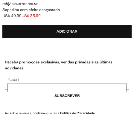
SAPATILHA COM EFEITO DESGASTADO
EXCLUSIVAMENTE ONLINE
Sapatilha com efeito desgastado
US$ 49,99
US$ 35,99
Preço inicial riscado [US$ 49,99 ]
Preço atual [US$ 35,99 ]
ADICIONAR
Receba promoções exclusivas, vendas privadas e as últimas
novidades
E-mail
SUBSCREVER
Ao subscrever-se, confirma que leu a
Política de Privacidade
.