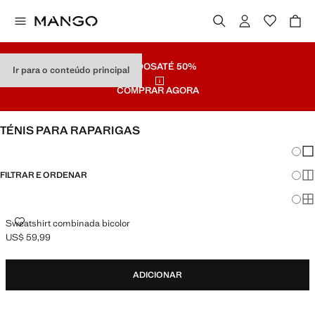
SALDOS
ATÉ 50%
Ir para o conteúdo principal
COMPRAR AGORA
TÉNIS PARA RAPARIGAS
Mudar
Mos
FILTRAR E ORDENAR
Mos
Mo
SWEATSHIRT COMBINADA BICOLOR
Sweatshirt combinada bicolor
US$ 59,99
Preço atual [US$ 59,99 ]
ADICIONAR