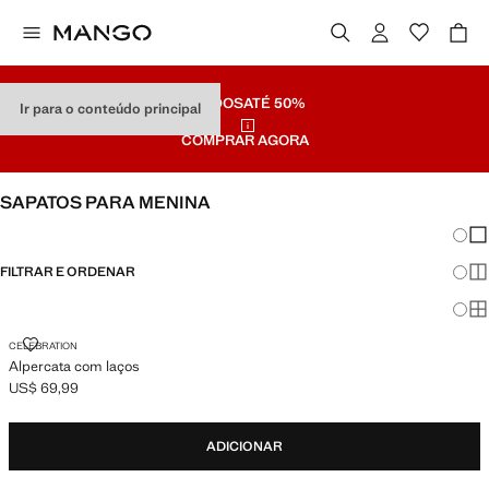
SALDOS
ATÉ 50%
Ir para o conteúdo principal
COMPRAR AGORA
SAPATOS PARA MENINA
Mudar
Mos
FILTRAR E ORDENAR
Mos
Mo
ALPERCATA COM LAÇOS
CELEBRATION
Alpercata com laços
US$ 69,99
Preço atual [US$ 69,99 ]
ADICIONAR