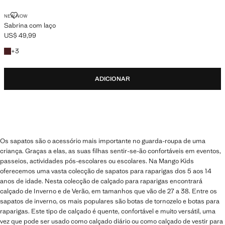
SABRINA COM LAÇO
NEW NOW
Sabrina com laço
US$ 49,99
Preço atual [US$ 49,99 ]
+3 cores
+
3
ADICIONAR
Os sapatos são o acessório mais importante no guarda-roupa de uma
criança. Graças a elas, as suas filhas sentir-se-ão confortáveis em eventos,
passeios, actividades pós-escolares ou escolares. Na Mango Kids
oferecemos uma vasta colecção de sapatos para raparigas dos 5 aos 14
anos de idade. Nesta colecção de calçado para raparigas encontrará
calçado de Inverno e de Verão, em tamanhos que vão de 27 a 38. Entre os
sapatos de inverno, os mais populares são botas de tornozelo e botas para
raparigas. Este tipo de calçado é quente, confortável e muito versátil, uma
vez que pode ser usado como calçado diário ou como calçado de vestir para