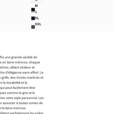
NOS
PULL POLO 100 % LAINE MÉRINOS
59,99 €
Prix actuel [59,99 € ]
M
Couleurs
NOS
PULL POLO 100 % LAINE MÉRINOS
L
NOS
PULL POLO 100 % LAINE MÉRINOS
XL
INOS
PULL POLO 100 % LAINE MÉRINOS
XXL
INOS
PULL POLO 100 % LAINE MÉRINOS
fre une grande variété de
os en laine mérinos, chaque
îches, alliant chaleur et
he d'élégance sans effort. La
rille, des tricots marbrés et
la durabilité et la
ui peut facilement être
ues comme le gris et le
er votre style personnel. Les
 associer à toutes sortes de
t la laine mérinos
lètent parfaitement les polos,