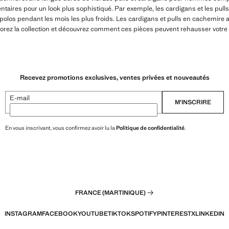
taires pour un look plus sophistiqué. Par exemple, les cardigans et les pul
polos pendant les mois les plus froids. Les cardigans et pulls en cachemire a
orez la collection et découvrez comment ces pièces peuvent rehausser votre st
Recevez promotions exclusives, ventes privées et nouveautés
E-mail
M’INSCRIRE
En vous inscrivant, vous confirmez avoir lu la
Politique de confidentialité
.
FRANCE (MARTINIQUE)
INSTAGRAM
FACEBOOK
YOUTUBE
TIKTOK
SPOTIFY
PINTEREST
X
LINKEDIN