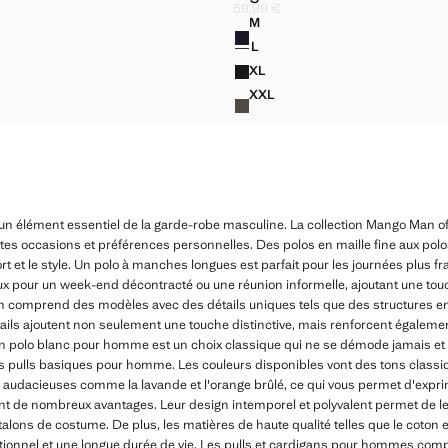
POLO COTON MÉLANGÉ MAILLE CÔTELÉE
PULL POLO 100 % LAINE MÉRI
59,99 €
 € ]
Prix actuel [59,99 € ]
M
Couleurs
POLO COTON MÉLANGÉ MAILLE CÔTELÉE
PULL POLO 100 % LAINE MÉRI
L
POLO COTON MÉLANGÉ MAILLE CÔTELÉE
PULL POLO 100 % LAINE MÉRI
XL
POLO COTON MÉLANGÉ MAILLE CÔTELÉE
PULL POLO 100 % LAINE MÉR
XXL
 POLO COTON MÉLANGÉ MAILLE CÔTELÉE
PULL POLO 100 % LAINE MÉR
 élément essentiel de la garde-robe masculine. La collection Mango Man of
entes occasions et préférences personnelles. Des polos en maille fine aux pol
t et le style. Un polo à manches longues est parfait pour les journées plus fra
ux pour un week-end décontracté ou une réunion informelle, ajoutant une touc
 comprend des modèles avec des détails uniques tels que des structures en g
tails ajoutent non seulement une touche distinctive, mais renforcent également 
 polo blanc pour homme est un choix classique qui ne se démode jamais et q
s pulls basiques pour homme. Les couleurs disponibles vont des tons classiq
 audacieuses comme la lavande et l'orange brûlé, ce qui vous permet d'exprim
 de nombreux avantages. Leur design intemporel et polyvalent permet de les
lons de costume. De plus, les matières de haute qualité telles que le coton e
tionnel et une longue durée de vie. Les pulls et cardigans pour hommes comp