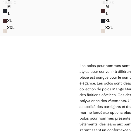
PULL-OVER POLO COTON MÉLANGÉ MAILLE CÔTELÉE
PULL-OVER 
49,99 €
49,99 €
Prix actuel [49,99 € ]
Prix actuel [49,99
M
M
Couleurs
Couleurs
PULL-OVER POLO COTON MÉLANGÉ MAILLE CÔTELÉE
PULL-OVER 
L
L
PULL-OVER POLO COTON MÉLANGÉ MAILLE CÔTELÉE
PULL-OVER 
XL
XL
PULL-OVER POLO COTON MÉLANGÉ MAILLE CÔTELÉE
PULL-OVER 
XXL
XXL
PULL-OVER POLO COTON MÉLANGÉ MAILLE CÔTELÉE
PULL-OVER
Les polos pour hommes sont un
styles pour convenir à différ
pièce est conçue pour le confor
élégance. Les polos sont idéa
collection de polos Mango Man
des finitions côtelées. Ces dé
polyvalence des vêtements. Un
associé à des cardigans et de
marine foncé aux options plus
polos pour hommes présentent
vêtements, des jeans aux panta
garantissent un confort excep