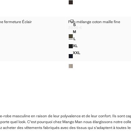
ILLE FINE FERMETURE ÉCLAIR
POLO MÉLANGE COTON MAILLE F
ine fermeture Éclair
Polo mélange coton maille fine
Tailles
S
MAILLE FINE FERMETURE ÉCLAIR
POLO MÉLANGE COTON MAILL
39,99 €
 € ]
Prix actuel [39,99 € ]
M
Couleurs
MAILLE FINE FERMETURE ÉCLAIR
POLO MÉLANGE COTON MAILL
L
MAILLE FINE FERMETURE ÉCLAIR
POLO MÉLANGE COTON MAILL
XL
MAILLE FINE FERMETURE ÉCLAIR
POLO MÉLANGE COTON MAILL
XXL
 MAILLE FINE FERMETURE ÉCLAIR
POLO MÉLANGE COTON MAIL
rde-robe masculine en raison de leur polyvalence et de leur confort. Ils sont 
porte quel look. C'est pourquoi chez Mango Man nous élargissons notre coll
ez acheter des vêtements fabriqués avec des tissus qui s'adaptent à toutes l