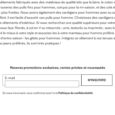
vêtements fabriqués avec des matériaux de qualité tels que la laine, le coton 
ouverez des pulls fins pour hommes, conçus pour la mi-saison, et des cols é
s plus froides. Nous avons également des cardigans pour hommes avec ou san
éféré. Il est facile d'assortir ces pulls pour homme. Choisissez des cardigans 
os vêtements d'extérieur. Si vous recherchez une qualité supérieure pour vot
 vous faut. Ronds, à col en V ou retournés ; unis, texturés ou imprimés ; avec 
nd le mieux à votre style et associez-les à votre manteau pour homme préfér
s d'entre-saison : les gilets pour hommes. Intégrez ce vêtement à vos tenues 
u jeans préférés, ils sont très pratiques !
Recevez promotions exclusives, ventes privées et nouveautés
E-mail
M’INSCRIRE
En vous inscrivant, vous confirmez avoir lu la
Politique de confidentialité
.