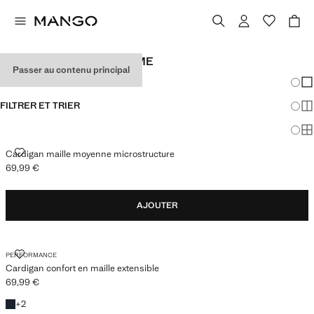
CARDIGANS POUR HOMME
Passer au contenu principal
Chang
Aff
FILTRER ET TRIER
Aff
Af
CARDIGAN MAILLE MOYENNE MICROSTRUCTURE
Cardigan maille moyenne microstructure
69,99 €
Prix actuel [69,99 € ]
AJOUTER
CARDIGAN CONFORT EN MAILLE EXTENSIBLE
PERFORMANCE
Cardigan confort en maille extensible
69,99 €
Prix actuel [69,99 € ]
+2 couleurs
+
2