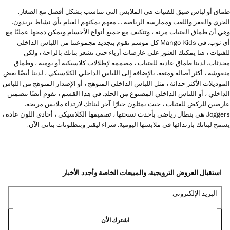
طماق أو لباس ضيق للفتيات هي الملابس التي تتناسب بشكل أفضل مع الصغار.
الجري والقفز واللعب وممارسة الرياضة ... معهم يمكنهم القيام بأي نشاط يريدون.
وهي أن طماق الفتيات مرنة ، وتتكيف مع جميع أنواع الأجسام ويمكن دمجها عمليًا مع
أي ثوب. في Mango Kids كل موسم نقوم بتجديد مجموعتنا من اللباس الداخلي
للفتيات ، هنا يمكنك العثور على عارضات أزياء حتى تشعر بناتك بالراحة ، ولكن
محدثات. لدينا طماق عادية للفتيات ، مصممة لإطلالات كلاسيكية أو يومية ، وطماق
منقوشة ، أكثر أصالة ومتعة. بالإضافة إلى اللباس الداخلي الكلاسيكي ، لدينا أيضًا بعض
الموديلات الأكثر حداثة ، مثل اللباس الداخلي المتوهج ، أو الإصدار المتوهج من اللباس
الداخلي ، أو اللباس الداخلي المصنوع من الجلد. في هذا القسم ، نقوم أيضًا بتضمين
عارضين للركض للفتيات ، حيث يمثلون خيارًا آخر لبناتك لارتداء ملابس مريحة.
Joggers هي بنطال رياضي بأحدث نسختها ، تصميمها الكلاسيكي ، أحادي اللون عادة ،
يسمح لبناتك بارتدائها في ملابسها اليومية. شراء ليقنز وبنطلونات بناتي الآن.
استقبال العروض الترويجية، والمبيعات الخاصة وأجدد الأخبار
البريد الإلكتروني
اشترك الأن