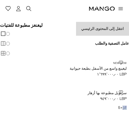
ليغنغز مطبوعة للفتيات
انتقل إلى المحتوى الرئيسي
تغيير 
عرض
عامل التصفية والطلب
عرض
عرض
ليغينغ واسع من الأسفل بطبعة حيوانية
NEW NOW
ليغينغ واسع من الأسفل بطبعة حيوانية
LBP ١٬٦٩٩٬٠٠٠٫٠٠
السعر الحالي [LBP ١٬٦٩٩٬٠٠٠٫٠٠ ]
سراويل مطبوعة بها أزهار
سراويل مطبوعة بها أزهار
LBP ٩٤٩٬٠٠٠٫٠٠
السعر الحالي [LBP ٩٤٩٬٠٠٠٫٠٠ ]
+5 المزيد من الألوان
5
+