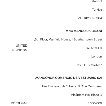
Istanbul
Türkiye
V.D: 6120096964
MNG MANGO UK Limited
6th Floor, Manfield House, 1 Southampton Street,
UNITED
WC2R 0LR
KINGDOM
London
Tax ID: 108230257
MANGONOR COMERCIO DE VESTUARIO S.A.
Rua Fradesso da Silveira, 6, 3º A Complexo
Alcântara Rio, Bloco C
PORTUGAL
1300-609