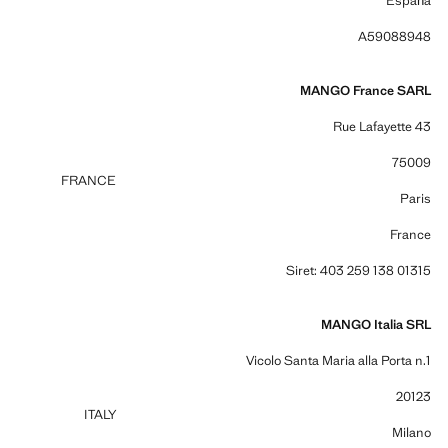
España
A59088948
MANGO France SARL
Rue Lafayette 43
75009
FRANCE
Paris
France
Siret: 403 259 138 01315
MANGO Italia SRL
Vicolo Santa Maria alla Porta n.1
20123
ITALY
Milano