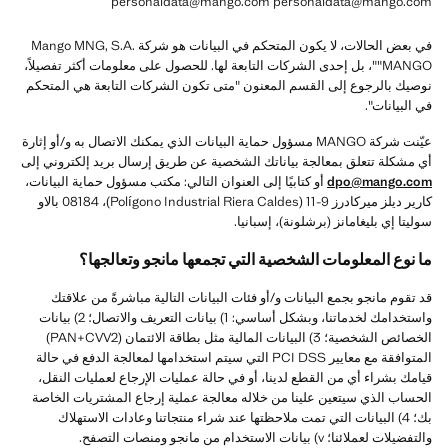
personaldata@mango.com personaldata@mango.com
في بعض الحالات، لا يكون المتحكم في البيانات هو شركة Mango MNG, S.A.
"MANGO"، بل إحدى الشركات التابعة لها. للحصول على معلومات أكثر تفصيلاً،
نوصيك بالرجوع إلى القسم المعنون "متى تكون الشركات التابعة هي المتحكم
في البيانات".
عيّنت شركة MANGO مسؤول حماية البيانات الذي يمكنك الاتصال به و/أو إثارة
أي مشكلة تتعلق بمعالجة بياناتك الشخصية عن طريق إرسال بريد إلكتروني إلى
dpo@mango.com
أو كتابيًا إلى العنوان التالي: مكتب مسؤول حماية البيانات،
كارير ديلز ميركادرز 9-11 (Polígono Industrial Riera Caldes)، 08184 بالاو
سوليتا إي بليغامانز (برشلونة)، إسبانيا.
ما نوع المعلومات الشخصية التي تجمعها مانجو وتعالجها؟
قد تقوم مانجو بجمع البيانات و/أو فئات البيانات التالية مباشرةً من علاقتك
واستخدامك لخدماتنا، وبشكل أساسي: 1) بيانات التعريف والاتصال؛ 2) بيانات
الخصائص الشخصية؛ 3) البيانات المالية مثل بطاقة الائتمان (PAN+CVV2)
المتوافقة مع معايير PCI DSS التي سيتم استخدامها لمعالجة الدفع في حالة
قيامك بشراء أي من القطع لدينا، أو في حالة عمليات الإرجاع لعمليات النقل،
الحساب الذي سيتعين علينا من خلاله معالجة عملية إرجاع المشتريات الخاصة
بك؛ 4) البيانات التي تمت ملاحظتها عند شراء منتجاتنا وعادات الاستهلاك
والتفضيلات لعملائنا؛ v) بيانات الاستخدام من مانجو ومنصات التصفح.