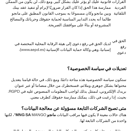
القرارات
قانونية عليك أو يؤثر عليك بشكل كبير. ومع ذلك، لن يكون من الممكن
الفردية
ممارسة هذا الحق إذا كان القرار ضروريًا لإبرام أو تنفيذ عقد بينك
التلقائية
وبين مانجو وكان مسموحًا به بموجب القانون المطبق على مانجو
طالما أنه يحدد التدابير المناسبة لحماية حقوقك وحرياتك والمصالح
المشروعة أو بناءً على موافقتك الصريحة.
الحق في
لديك الحق في رفع دعوى إلى هيئة الرقابة المحلية المختصة في
رفع
إسبانيا، وهي وكالة حماية البيانات الإسبانية (www.aepd.es).
دعوى
تعديلات في سياسة الخصوصية؟
ستكون سياسة الخصوصية هذه متاحة دائمًا. ومع ذلك، في حالة قيامنا بتعديل
محتواها بشكل جوهري وملائم، فسنخطرك من خلال منصاتنا أو عبر عنوان
بريدك الإلكتروني، لنمتثل بذلك لواجب المعلومات المنصوص عليه في RGPD.
بحيث، إذا رغبت في ذلك، يمكنك ممارسة حقوقك كطرف معني.
متى تصبح الشركات التابعة مسؤولة عن معالجة البيانات؟
هناك حالات معينة لا يكون فيها مراقب البيانات
مانجو MNG SA
MANGO"، لكنها
واحدة من الشركات التابعة لها.