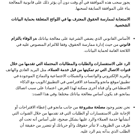
يجوز سحب هذه الموافقة في أي وقت دون أن يؤثر ذلك على قانونية المعالجة
بناء على الموافقة السابقة لسحبها.
الاستجابة لممارسة الحقوق المعترف بها في اللوائح المتعلقة بحماية البيانات
الشخصية
.
الأساس القانوني الذي يضفي الشرعية على معالجة بياناتك هو
الوفاء بالتزام
قانوني
من حيث إدارة ممارسة الحقوق، وفقا للالتزام المنصوص عليه في
اللائحة العامة لحماية البيانات.
الرد على الاستفسارات والطلبات والمطالبات المحتملة التي تقدمها من خلال
قنوات الاتصال التي تم تمكينها من قبل خدمة العملاء،
مثل البريد العادي والهاتف
والبريد الإلكتروني والواتساب والشبكات الاجتماعية والنماذج الموجودة في
تطبيق/موقع مانجو والمساعد الافتراضي في التطبيق/الويب مع الذكاء
الاصطناعي وأي قناة أخرى ممكنة لهذا الغرض. اعتمادا على سبب اتصالك
بمانجو، قد يكون أساس معالجة بياناتك مختلفا. وفي هذا الصدد:
نحن نعتبر وجود
مصلحة مشروعة
من جانب مانجو في إعطاء الاقتراحات أو
الإجابة على الاستفسارات أو الطلبات التي قد تقدمها من خلال القنوات التي
أنشأتها خدمة العملاء والرد عليها بشكل صحيح، على أساس أنه تحت أي
ظرف من الظروف، لا تتأثر حقوقك و/أو حرياتك أو تتضرر من حقيقة أن
الطلب الذي بدأته يتم الرد عليه.