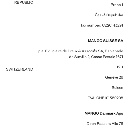
REPUBLIC
Praha 1
Česká Republika
Tax number: CZ26143291
MANGO SUISSE SA
p.a. Fiduciaire de Preux & Associés SA, Esplanade
de Surville 2, Casse Postale 1671
1211
SWITZERLAND
Genève 26
Suisse
TVA: CHE101380208
MANGO Danmark Aps
Dirch Passers Allé 76