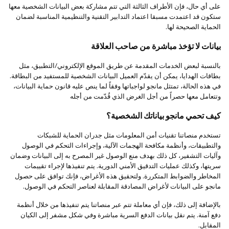
على أي حال، فإن الأطراف الثالثة التي تتم مشاركة بعض البيانات الشخصية معها
ستكون قد اعتمدت مسبقا اعتماد التدابير التقنية والتنظيمية المناسبة لضمان
الحماية الصحيحة لها.
بيانات لا تؤخذ مباشرة من صاحب العلاقة
بالنسبة لبعض الخدمات المقدمة عن طريق الموقع الإلكتروني/التطبيق، مثل
بطاقات الهدايا، يمكن أن يقدّم العميل البيانات الشخصية للمستفيد من البطاقة.
في هذه الحالة، تمتثل مانجو لواجباتها وفقاً لما ينص عليه قانون حماية البيانات،
وتتعامل معها حصراً من أجل الغرض الذي قُدّمت من أجله
كيف تحمي مانجو بياناتك الشخصية؟
تستخدم منصاتنا تقنيات أمن المعلومات مثل جدران الحماية للشبكات
والتطبيقات، وأنظمة مكافحة الهجمات الآلية، وإجراءات التحكم في الوصول
وآليات التشفير، كل ذلك بهدف منع الوصول غير المصرح به إلى البيانات وضمان
سريتها، وكذلك عمليات التدقيق الأمني الدورية. يتم تنفيذها لإجراء تقييمات
المخاطر والضوابط المتكررة. ولتحقيق هذه الأغراض، فإنك توافق على حصول
مانجو على البيانات لأغراض المصادقة المقابلة لعناصر التحكم في الوصول.
بالإضافة إلى ذلك، فإن أي معاملة تتم عبر منصاتنا يتم تنفيذها من خلال أنظمة
دفع آمنة. يتم نقل بيانات الدفع السرية مباشرة وفي شكل مشفر إلى الكيان
المقابل.