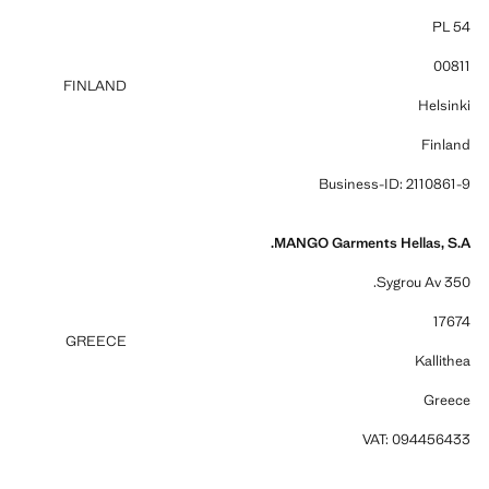
PL 54
00811
FINLAND
Helsinki
Finland
Business-ID: 2110861-9
MANGO Garments Hellas, S.A.
350 Sygrou Av.
17674
GREECE
Kallithea
Greece
VAT: 094456433