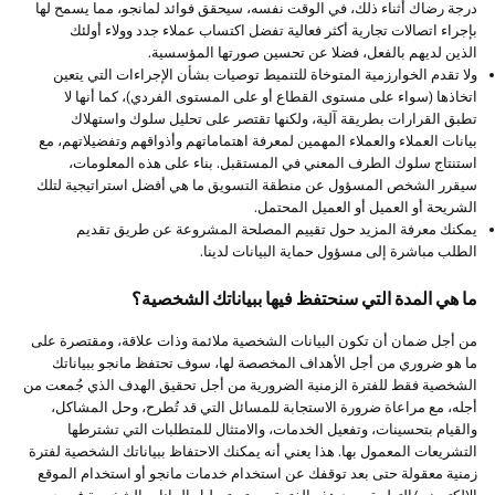
درجة رضاك أثناء ذلك، في الوقت نفسه، سيحقق فوائد لمانجو، مما يسمح لها
بإجراء اتصالات تجارية أكثر فعالية تفضل اكتساب عملاء جدد وولاء أولئك
الذين لديهم بالفعل، فضلا عن تحسين صورتها المؤسسية.
ولا تقدم الخوارزمية المتوخاة للتنميط توصيات بشأن الإجراءات التي يتعين
اتخاذها (سواء على مستوى القطاع أو على المستوى الفردي)، كما أنها لا
تطبق القرارات بطريقة آلية، ولكنها تقتصر على تحليل سلوك واستهلاك
بيانات العملاء والعملاء المهمين لمعرفة اهتماماتهم وأذواقهم وتفضيلاتهم، مع
استنتاج سلوك الطرف المعني في المستقبل. بناء على هذه المعلومات،
سيقرر الشخص المسؤول عن منطقة التسويق ما هي أفضل استراتيجية لتلك
الشريحة أو العميل أو العميل المحتمل.
يمكنك معرفة المزيد حول تقييم المصلحة المشروعة عن طريق تقديم
الطلب مباشرة إلى مسؤول حماية البيانات لدينا.
ما هي المدة التي سنحتفظ فيها ببياناتك الشخصية؟
من أجل ضمان أن تكون البيانات الشخصية ملائمة وذات علاقة، ومقتصرة على
ما هو ضروري من أجل الأهداف المخصصة لها، سوف تحتفظ مانجو ببياناتك
الشخصية فقط للفترة الزمنية الضرورية من أجل تحقيق الهدف الذي جُمعت من
أجله، مع مراعاة ضرورة الاستجابة للمسائل التي قد تُطرح، وحل المشاكل،
والقيام بتحسينات، وتفعيل الخدمات، والامتثال للمتطلبات التي تشترطها
التشريعات المعمول بها. هذا يعني أنه يمكنك الاحتفاظ ببياناتك الشخصية لفترة
زمنية معقولة حتى بعد توقفك عن استخدام خدمات مانجو أو استخدام الموقع