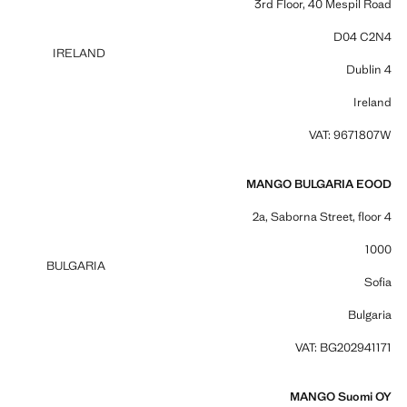
3rd Floor, 40 Mespil Road
D04 C2N4
IRELAND
Dublin 4
Ireland
VAT: 9671807W
MANGO BULGARIA EOOD
2a, Saborna Street, floor 4
1000
BULGARIA
Sofia
Bulgaria
VAT: BG202941171
MANGO Suomi OY