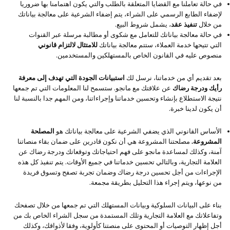
في حالة تعاملنا مع القضايا المتعلقة بالطلب والتي يكون اهتمامنا بها ضروريا
لإضفاء الطابع الرسمي على الشراء، يتم إضفاء الشرعية على معالجة بياناتك
من خلال
تنفيذ عقد
، يشمل شروط البيع.
في حالة معالجة بياناتك للتعامل مع شكوى أو مطالبة مرسلة عبر القنوات
التي تتيحها خدمة العملاء، ستتم معالجة بياناتك
للامتثال لالتزام قانوني
منصوص عليه في القانون الخاص بالمستهلكين والمستخدمين.
بعد تقديم أي من خدماتنا، نرسل لك
استبيانات الجودة التي تهدف إلى معرفة
رأيك ودرجة رضاك
عن علاقتك مع مانجو. ستسمح لنا المعلومات التي تم جمعها
نتيجة الاستطلاع بإنشاء وتحسين خدماتنا وإجراءاتنا، ومن المهم جدا بالنسبة لنا
أن يكون لدينا خبرة.
الأساس القانوني الذي يضفي الشرعية على معالجة بياناتك هو
المصلحة
المشروعة.
مصلحتنا المشروعة هي أن نكون قادرين على ضمان بقاء منصاتنا
آمنة، وكذلك لمساعدة مانجو على فهم احتياجاتك وتوقعاتك ودرجة رضاك عن
العلامة التجارية، وبالتالي تحسين خدماتنا في جميع الأوقات. يتم تنفيذ كل هذه
الإجراءات من أجل تحسين درجة رضاك وضمان تجربة تصفح وتسوق فريدة
من نوعها، ويتم إجراء هذا التحليل بطريقة مجمعة.
بناء على البيانات السلوكية وبيانات المستهلك التي تم جمعها من خلال تصفحك
وتفاعلاتك مع العلامة التجارية وتلك المستمدة من سجل الشراء الخاص بك من
أجل إظهار التوصيات أو المحتوى على منصتنا كأولوية، وفقا لأذواقك، وكذلك