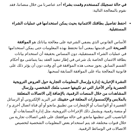
في حالة تسجيلك كمستخدم وقمت بشراء
أحد عناصرنا من خلال منصاتنا، فقد
نقوم بالمعالجة التالية:
احفظ تفاصيل بطاقتك الائتمانية بحيث يمكن استخدامها في عمليات الشراء
المستقبلية
.
الأساس القانوني الذي يضفي الشرعية على معالجة بياناتك هو
الموافقة
الصريحة
التي قدمتها بمعنى أننا نحتفظ بهذه المعلومات حتى يمكن استخدامها
في عمليات الشراء المستقبلية، دون المساس بحقيقة أن استخدام بيانات
بطاقة الائتمان الخاصة بك شرعي في إطار تنفيذ العقد بما يتماشى مع أحكام
القسم السابق. يجوز سحب هذه الموافقة في أي وقت دون أن يؤثر ذلك على
قانونية المعالجة بناء على الموافقة السابقة لسحبها.
النشرة الإخبارية: إدارة وإرسال المعلومات التجارية حول العروض الترويجية
الحصرية وآخر الأخبار التي تم تكييفها حسب ملفك الشخصي، وإرسال
المشاهدات من خلال المنصات الرقمية، بالإضافة إلى الاتصالات المتعلقة
بالملابس والإكسسوارات المعلقة في حقيبتك
عبر البريد الإلكتروني أو الرسائل
القصيرة أو الواتساب أو الإشعارات من تطبيق مانجو أو أي قناة اتصال أخرى و /
أو منصة رقمية. ويشمل ذلك الإجراءات الترويجية، مثل إدارة المسابقات أو
اليانصيب التي تنظمها مانجو. في حالة موافقتك على تلقي اتصالات تجارية من
خلال قنوات مختلفة، قد يتم استخدام بعض المعلومات الشخصية لتخصيص
الاتصالات في الوسائط الرقمية.