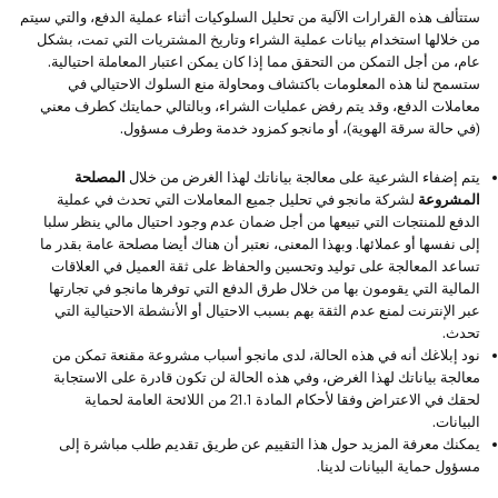
ستتألف هذه القرارات الآلية من تحليل السلوكيات أثناء عملية الدفع، والتي سيتم
من خلالها استخدام بيانات عملية الشراء وتاريخ المشتريات التي تمت، بشكل
عام، من أجل التمكن من التحقق مما إذا كان يمكن اعتبار المعاملة احتيالية.
ستسمح لنا هذه المعلومات باكتشاف ومحاولة منع السلوك الاحتيالي في
معاملات الدفع، وقد يتم رفض عمليات الشراء، وبالتالي حمايتك كطرف معني
(في حالة سرقة الهوية)، أو مانجو كمزود خدمة وطرف مسؤول.
يتم إضفاء الشرعية على معالجة بياناتك لهذا الغرض من خلال
المصلحة
المشروعة
لشركة مانجو في تحليل جميع المعاملات التي تحدث في عملية
الدفع للمنتجات التي تبيعها من أجل ضمان عدم وجود احتيال مالي ينظر سلبا
إلى نفسها أو عملائها. وبهذا المعنى، نعتبر أن هناك أيضا مصلحة عامة بقدر ما
تساعد المعالجة على توليد وتحسين والحفاظ على ثقة العميل في العلاقات
المالية التي يقومون بها من خلال طرق الدفع التي توفرها مانجو في تجارتها
عبر الإنترنت لمنع عدم الثقة بهم بسبب الاحتيال أو الأنشطة الاحتيالية التي
تحدث.
نود إبلاغك أنه في هذه الحالة، لدى مانجو أسباب مشروعة مقنعة تمكن من
معالجة بياناتك لهذا الغرض، وفي هذه الحالة لن تكون قادرة على الاستجابة
لحقك في الاعتراض وفقا لأحكام المادة 21.1 من اللائحة العامة لحماية
البيانات.
يمكنك معرفة المزيد حول هذا التقييم عن طريق تقديم طلب مباشرة إلى
مسؤول حماية البيانات لدينا.