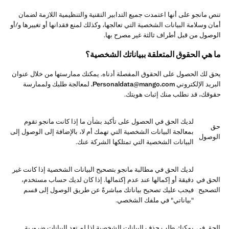
تنص مانجو على أنها اعتمدت جميع التدابير التقنية والتنظيمية اللازمة لضمان
أمان وسلامة البيانات الشخصية التي تعالجها، وكذلك لمنع فقدانها أو تغييرها و/أو
الوصول من قبل أطراف ثالثة غير مصرح بها.
ما هي الحقوق المتعلقة ببياناتك الشخصية؟
يحق لك الحصول على الحقوق المفصلة أدناه. يمكنك ممارستها من خلال عنوان
البريد الإلكتروني
Personaldata@mango.com.
لمعالجة طلبك ولممارسة
حقوقك، قد نطلب منك إثبات هويتك.
لديك الحق في الحصول على تأكيد بشأن ما إذا كانت مانجو تقوم
حق
بمعالجة البيانات الشخصية التي تهمك أم لا، بالإضافة إلى الوصول إلى
الوصول
البيانات الشخصية التي تمتلكها الشركة عنك.
لديك الحق في مطالبة مانجو بتصحيح البيانات الشخصية إذا كانت غير
الحق في
دقيقة أو إكمالها عند عدم إكتمالها. إذا كان لديك حساب مستخدم،
التصحيح
فيجب عليك تصحيح بياناتك مباشرةً عن طريق الوصول إلى قسم
"بياناتي" في ملفك الشخصي.
الحق في
يمكنك طلب حذف البيانات الشخصية إذا لم تعد البيانات ضرورية