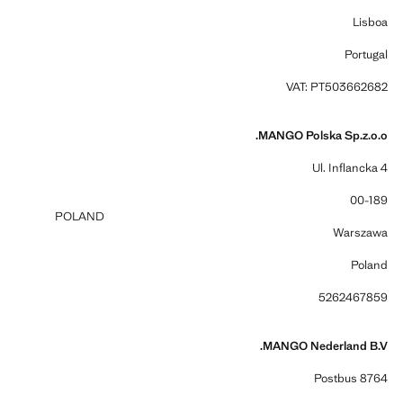
Lisboa
Portugal
VAT: PT503662682
MANGO Polska Sp.z.o.o.
Ul. Inflancka 4
00-189
POLAND
Warszawa
Poland
5262467859
MANGO Nederland B.V.
Postbus 8764