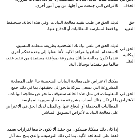
الحذف
للأغراض التي جمعت من أجلها، من بين أمور أخرى.
حق
لديك الحق في طلب تقييد معالجة البيانات، وفي هذه الحالة، سنحتفظ
التقييد
بها فقط لممارسة المطالبات أو الدفاع عنها.
لديك الحق في تلقي بياناتك الشخصية بطريقة منظمة التنسيق،
الحق في
للاستخدام الشائع والقراءة الآلية، لأننا ننقلها إلى وحدة تحكم أخرى
إمكانية
عندما تكون معالجة بياناتك مشروعة بموافقة مستمدة من تنفيذ عقد،
النقل
طالما يتم تنفيذها بوسائل آلية.
يمكنك الاعتراض على معالجة البيانات الشخصية بناءً على المصلحة
المشروعة التي تسعى شركة مانجو إلى تحقيقها، بما في ذلك جمع
الحق في
المعلومات. في مثل هذه الحالة، ستتوقف مانجو عن معالجة البيانات،
الاعتراض
ما لم تكن هناك أسباب مشروعة مقنعة أو ضرورية لممارسة
المطالبات المحتملة أو الدفاع عنها. وبالمثل، لديك الحق في الاعتراض
على معالجة البيانات لأغراض التسويق المباشر.
إذا كان ذلك ممكنًا، فسيكون من حقك ألا تكون خاضعا لقرارات تعتمد
فقط على المعالجة الآلية، بما في ذلك التوصيف، والذي ينتج عنه آثار