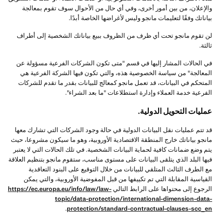
والإعلان، من بين أمور أخرى، وفي أي حال من الأحوال سوف تقوم بمعالجة
بياناتك وفقًا لتعليمات مانجو وليس لأغراضها الخاصة أبدًا.
لن تقوم مانجو تحت أي ظرف من الظروف ببيع بياناتك الشخصية إلى أطراف
ثالثة.
في الحالات المشار إليها في قسم "متى تكون الشركات الفرعية مسؤولة عن
المعالجة" من سياسة الخصوصية هذه، والتي تكون فيها الشركة الفرعية هي
المتحكم في البيانات، قد تعمل مانجو كمعالج للبيانات بقدر ما تقدم للشركات
الفرعية خدمة العملاء وإدارة استطلاعات "ما بعد الشراء".
عمليات التحويل الدولية.
قد تتم عمليات نقل البيانات الدولية في حالة وجود الشركات التي تشارك معها
مانجو بياناتك خارج المنطقة الاقتصادية الأوروبية، وهو ما سيكون مشروعا، حيث
يتم وضع ضمانات كافية لحماية البيانات الشخصية. في تلك الحالات التي لا يعتبر
فيها البلد الذي يتلقى البيانات على مستوى مناسب، ستقوم مانجو بتنظيم العلاقة
مع الطرف الثالث المتلقي للبيانات من خلال التوقيع على البنود التعاقدية
القياسية المقابلة التي تم تكييفها من قبل المفوضية الأوروبية، والتي يمكن
الرجوع إلى محتواها على الرابط التالي
https://ec.europa.eu/info/law/law-
topic/data-protection/international-dimension-data-
.
protection/standard-contractual-clauses-scc_en