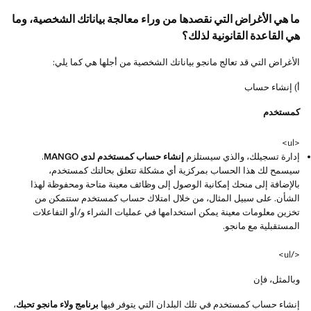
ما هي الأغراض التي نقصدها من وراء معالجة بياناتك الشخصية، وما
هي القاعدة القانونية لذلك؟
الأغراض التي قد تعالج مانجو بياناتك الشخصية من أجلها هي كما يلي:
أ) إنشاء حساب
كمستخدم
<ul>
إدارة تسجيلك، والذي سيستلزم
إنشاء حساب كمستخدم لدى MANGO
.
سيسمح لك هذا الحساب بمركزية أي مشكلة تتعلق بحالتك كمستخدم،
بالإضافة إلى منحك إمكانية الوصول إلى وظائف معينة متاحة ومحفوظة لهذا
الشأن. على سبيل المثال، من خلال امتلاك حساب كمستخدم ستتمكن من
تخزين معلومات معينة يمكن استخدامها في عمليات الشراء و/أو التفاعلات
المستقبلية مع مانجو.
</ul>
وبالمثل، فإن
إنشاء حساب كمستخدم في تلك البلدان التي يتوفر فيها
برنامج ولاء مانجو تحبك
،