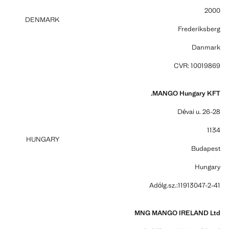
2000
DENMARK
Frederiksberg
Danmark
CVR: 10019869
MANGO Hungary KFT.
Dévai u. 26-28
1134
HUNGARY
Budapest
Hungary
Adólg.sz.:11913047-2-41
MNG MANGO IRELAND Ltd