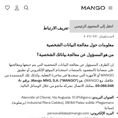
انتقل إلى المحتوى الرئيسي
سياسة الخصوصية وملفات تعريف الارتباط
أحدث إصدار:
٢٠‏/٠٢‏/٢٠٢٦
معلومات حول معالجة البيانات الشخصية
من هو المسؤول عن معالجة بياناتك الشخصية؟
إن الطرف المسؤول عن معالجة البيانات الشخصية التي يتم جمعها ومعالجتها
على منصاتنا (المقصود بالمنصات استخدام الموقع الإلكتروني أو تطبيق
MANGO أو الأجهزة التي ستجدها في متاجرنا الفعلية، وكذلك تلك المستمدة من
علاقتك مع MANGO)، هو
Mango MNG, S.A. ("MANGO")، برقم A-
59.088.948.
يمكنك الاتصال بشركة مانجو من خلال الوسائل التالية:
العنوان البريدي:
Atención al Cliente, Via Augusta, 10 (Polígono
Industrial Riera Caldes), 08184 Palau-solità i Plegamans (برشلونة)،
إسبانيا.
البريد الإلكتروني:
personaldata@mango.com