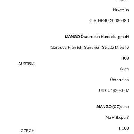
Hrvatska
OIB: HR40126080386
MANGO Österreich Handels -gmbH
Gertrude-Fröhlich-Sandner- Straße 1/Top 13
1100
AUSTRIA
Wien
Österreich
UID: U49204007
MANGO (CZ) s.r.o.
Na Prikope 8
11000
CZECH