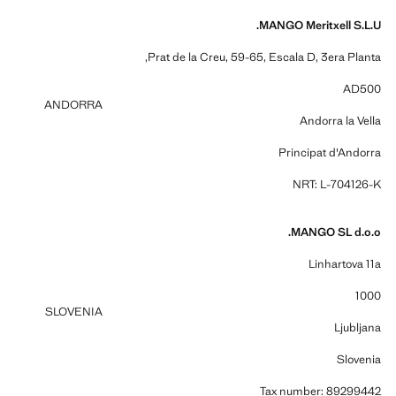
MANGO Meritxell S.L.U.
Prat de la Creu, 59-65, Escala D, 3era Planta,
AD500
ANDORRA
Andorra la Vella
Principat d'Andorra
NRT: L-704126-K
MANGO SL d.o.o.
Linhartova 11a
1000
SLOVENIA
Ljubljana
Slovenia
Tax number: 89299442