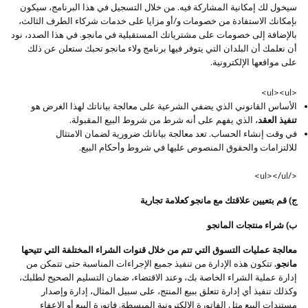
سيخول لك إمكانية المشاركة فيه. من خلال التسجيل في هذا البرنامج، سيكون
بإمكانك الاستفادة من خصومات و/أو مزايا على خدمات شركاء الطرف الثالث،
بالإضافة إلى خصومات على مشترياتك المستقبلية في مانجو. في هذا الصدد، نود
أن نعلمك أن البلدان التي يتوفر فيها برنامج ولاء مانجو تحبك ستعلن عن ذلك
على مواقعها الإلكترونية.
<ul><ul>
الأساس القانوني الذي يضفي الشرعية على معالجة بياناتك لهذا الغرض هو
تنفيذ العقد
، الذي يفهم على أنه شرط من شروط البيع المقبولة.
في وقت إنشاء الحساب. تعد معالجة بياناتك ضرورية لضمان الامتثال
للالتزامات والحقوق المنصوص عليها في شروط وأحكام البيع.
</ul></ul>
ج) قم بتعيين علاقتك مع مانجو كعلامة تجارية
ب) شراء منتجات المانجو
معالجة عمليات التسوق التي تتم من خلال قنوات الشراء المختلفة التي تتيحها
مانجو.
تتكون هذه الإدارة من تنفيذ جميع الإجراءات المناسبة حتى تتمكن من
إدارة عملية الشراء الخاصة بك، وعند الاقتضاء، ضمان التسليم الصحيح لطلبك،
وكذلك تنفيذ أي إدارة تتعلق ببيع المنتج، على سبيل المثال، إدارة وإصدار
مستندات البيع مثل الفاتورة الإلكترونية المبسطة. فاتورة البيع أو الإعفاء