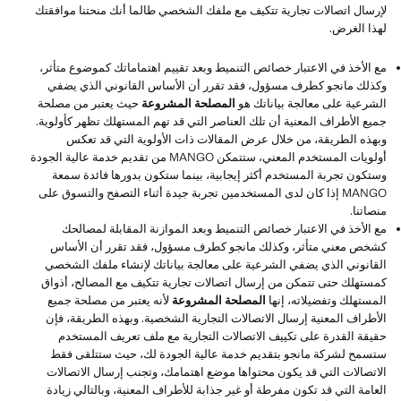
لإرسال اتصالات تجارية تتكيف مع ملفك الشخصي طالما أنك منحتنا موافقتك
لهذا الغرض.
مع الأخذ في الاعتبار خصائص التنميط وبعد تقييم اهتماماتك كموضوع متأثر،
وكذلك مانجو كطرف مسؤول، فقد تقرر أن الأساس القانوني الذي يضفي
الشرعية على معالجة بياناتك هو
المصلحة المشروعة
حيث يعتبر من مصلحة
جميع الأطراف المعنية أن تلك العناصر التي قد تهم المستهلك تظهر كأولوية.
وبهذه الطريقة، من خلال عرض المقالات ذات الأولوية التي قد تعكس
أولويات المستخدم المعني، ستتمكن MANGO من تقديم خدمة عالية الجودة
وستكون تجربة المستخدم أكثر إيجابية، بينما ستكون بدورها فائدة سمعة
MANGO إذا كان لدى المستخدمين تجربة جيدة أثناء التصفح والتسوق على
منصاتنا.
مع الأخذ في الاعتبار خصائص التنميط وبعد الموازنة المقابلة لمصالحك
كشخص معني متأثر، وكذلك مانجو كطرف مسؤول، فقد تقرر أن الأساس
القانوني الذي يضفي الشرعية على معالجة بياناتك لإنشاء ملفك الشخصي
كمستهلك حتى تتمكن من إرسال اتصالات تجارية تتكيف مع المصالح، أذواق
المستهلك وتفضيلاته، إنها
المصلحة المشروعة
لأنه يعتبر من مصلحة جميع
الأطراف المعنية إرسال الاتصالات التجارية الشخصية. وبهذه الطريقة، فإن
حقيقة القدرة على تكييف الاتصالات التجارية مع ملف تعريف المستخدم
ستسمح لشركة مانجو بتقديم خدمة عالية الجودة لك، حيث ستتلقى فقط
الاتصالات التي قد يكون محتواها موضع اهتمامك، وتجنب إرسال الاتصالات
العامة التي قد تكون مفرطة أو غير جذابة للأطراف المعنية، وبالتالي زيادة