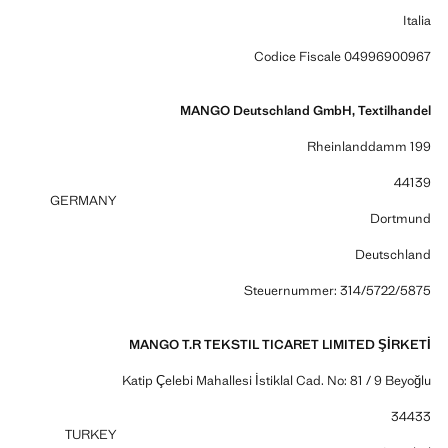
Italia
Codice Fiscale 04996900967
MANGO Deutschland GmbH, Textilhandel
Rheinlanddamm 199
44139
GERMANY
Dortmund
Deutschland
Steuernummer: 314/5722/5875
MANGO T.R TEKSTIL TICARET LIMITED ŞİRKETİ
Katip Çelebi Mahallesi İstiklal Cad. No: 81 / 9 Beyoğlu
34433
TURKEY