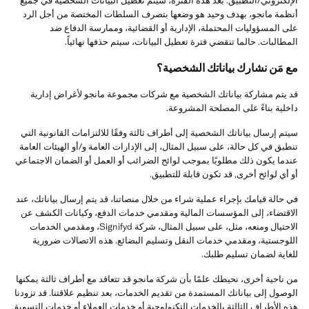
الإلكتروني/التطبيق. بعد هذه الفترة، سيتم تعطيل البيانات الشخصية في جميع
أنظمة مانجو، بهدف وحيد هو وضعها بتصرف السلطات المختصة من أجل الرد
على المسؤوليات المحتملة، الإدارية أو القضائية، وممارسة الدفاع ضد
المطالبات. حالما تنقضي فترة تعطيل البيانات، سيتم حذفها نهائياً.
مع مَن نشارك بياناتك الشخصية؟
قد يتم مشاركة بياناتك الشخصية مع شركات مجموعة مانجو لأغراض إدارية
داخلية بناءً على المصلحة المشروعة.
سيتم إرسال بياناتك الشخصية إلى أطراف ثالثة وفقًا للالتزامات القانونية التي
تنطبق في كل حالة، على سبيل المثال، إلى الإدارات العامة و/أو الهيئات العامة
عندما يكون ذلك مطلوبًا بموجب لوائح الضرائب أو العمل أو الضمان الاجتماعي
أو أي لوائح أخرى, قد تكون قابلة للتطبيق.
في حالة قيامك بإجراء عملية شراء من خلال منصاتنا، قد يتم إرسال بياناتك، عند
الاقتضاء، إلى المؤسسات المالية ومقدمي خدمات الدفع، وكيانات الكشف عن
الاحتيال ومنعه، مثل، على سبيل المثال، شركة Signifyd، ومقدمي الخدمات
اللوجستية، ومقدمي خدمات النقل وتسليم البضائع. هذه الاتصالات ضرورية
للغاية لضمان تسليم طلبك.
من ناحية أخرى، نحيطك علمًا بأن شركة مانجو قد تتعاقد مع أطراف ثالثة يمكنها
الوصول إلى بياناتك المستمدة من تقديم الخدمات، بعد تنظيم علاقتنا. قد تزودنا
هذه الأطراف الثالثة بالخدمات التكنولوجية أو خدمات العملاء أو خدمات التسويق