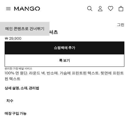
색상을 선택하세요
그린
메인 콘텐츠로 건너뛰기
프린트 텍스트 코튼 티셔츠
￦ 29,900
현재 가격 [￦ 29,900 ]
쇼핑백에 추가
룩 보기
편리한 가정 배달 서비스
100% 면 원단. 라운드 넥. 반소매. 가슴에 프린트된 텍스트. 뒷면에 프린트
된 텍스트
상세 설명, 소재, 관리법
치수
매장 구입 가능