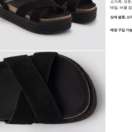
소가죽. 크로
테일. 버클 잠
상세 설명, 소
매장 구입 가