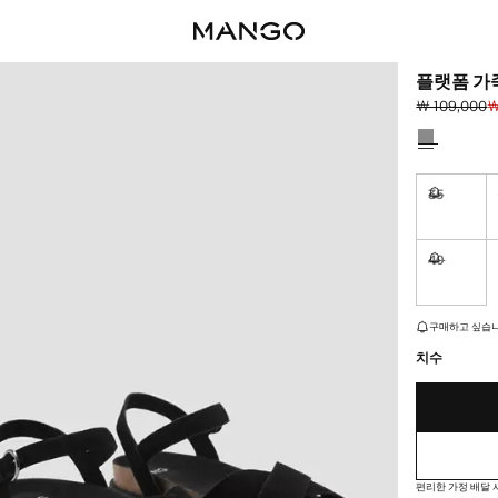
플랫폼 가
￦ 109,000
￦
초기 가격 취소선
현재 가격 [￦ 
색상을 선택
35
구매하고 
40
구매하고 
재고가 얼마 남지
구매하고 싶습니
치수
편리한 가정 배달