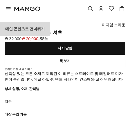
색상을 선택하세요
미디엄 브라운
메인 콘텐츠로 건너뛰기
스트랩리스 스터디드 티셔츠
￦ 32,000
￦ 20,000
-38%
초기 가격 취소선 [￦ 32,000 ]
현재 가격 [￦ 20,000 ]
다시 알림
룩 보기
편리한 가정 배달 서비스
신축성 있는 코튼 소재로 제작된 이 의류는 스트레이트 및 테일러드 디자
인이 특징입니다. 메탈 아일릿, 밴도 넥라인이 긴소매와 잘 어우러집니다
상세 설명, 소재, 관리법
치수
매장 구입 가능