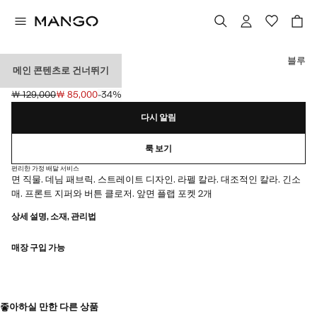
색상을 선택하세요
블루
메인 콘텐츠로 건너뛰기
왁스드 이펙트 파카
￦ 129,000
￦ 85,000
-34%
초기 가격 취소선 [￦ 129,000 ]
현재 가격 [￦ 85,000 ]
다시 알림
룩 보기
편리한 가정 배달 서비스
면 직물. 데님 패브릭. 스트레이트 디자인. 라펠 칼라. 대조적인 칼라. 긴소
매. 프론트 지퍼와 버튼 클로저. 앞면 플랩 포켓 2개
상세 설명, 소재, 관리법
매장 구입 가능
좋아하실 만한 다른 상품