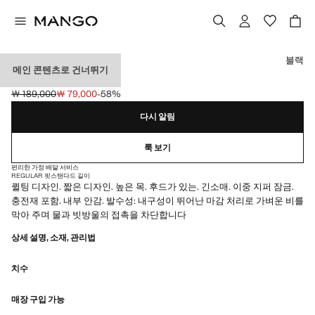
색상을 선택하세요
블랙
메인 콘텐츠로 건너뛰기
후드 퍼퍼 코트
￦ 189,000
￦ 79,000
-58%
초기 가격 취소선 [￦ 189,000 ]
현재 가격 [￦ 79,000 ]
다시 알림
룩 보기
편리한 가정 배달 서비스
REGULAR 핏
스탠다드 길이
퀼팅 디자인. 짧은 디자인. 높은 목. 후드가 있는. 긴소매. 이중 지퍼 잠금.
충전재 포함. 내부 안감. 발수성: 내구성이 뛰어난 마감 처리로 가벼운 비를
막아 주며 물과 빗방울의 접촉을 차단합니다
상세 설명, 소재, 관리법
치수
매장 구입 가능