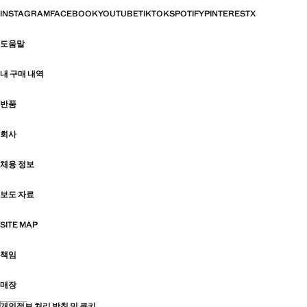
INSTAGRAM
FACEBOOK
YOUTUBE
TIKTOK
SPOTIFY
PINTEREST
X
도움말
내 구매 내역
반품
회사
채용 정보
보도 자료
SITE MAP
책임
매장
개인정보 처리 방침 및 쿠키