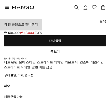
색상을 선택하세요
블랙
메인 콘텐츠로 건너뛰기
니트 보머 자켓
￦ 139,000
￦ 42,000
-70%
초기 가격 취소선 [￦ 139,000 ]
현재 가격 [￦ 42,000 ]
다시 알림
룩 보기
편리한 가정 배달 서비스
니트 원단. 보머 스타일. 스트레이트 디자인. 라운드 넥. 긴소매. 대조적인
스트라이프 디테일. 앞면 버튼 잠금
상세 설명, 소재, 관리법
치수
매장 구입 가능