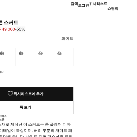
검색
위시리스트
로그인
쇼핑백
튼 스커트
 49,000
-55%
 [￦ 109,000 ]
49,000 ]
하세요
화이트
36
38
40
42
싶습니다!
구매하고 싶습니다!
구매하고 싶습니다!
구매하고 싶습니다!
구매하고 싶습니다!
 않았어요!
다!
위시리스트에 추가
룩 보기
 서비스
트
롱
 소재로 제작된 이 스커트는 롱 플레어 디자
디테일이 특징이며, 허리 부분의 개더드 패
 더해 줍니다. 사이드 지퍼 패스닝과 코튼