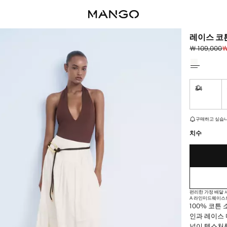
레이스 코
￦ 109,000
￦
초기 가격 취소선
현재 가격 [￦ 
색상을 선택
34
구매하고 
재고가 얼마 남지
구매하고 싶습니
치수
편리한 가정 배달
A 라인
미드웨이스
100% 코튼
인과 레이스 
널이 텍스처를