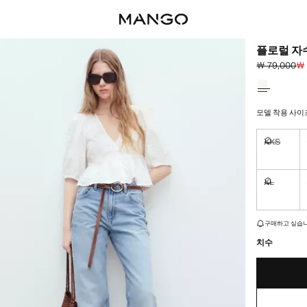
플로럴 자
￦ 79,000
￦ 
초기 가격 취소선
현재 가격 [￦ 
색상을 선택
모델 착용 사이즈: 
XXS
구매하고 
XL
구매하고 
재고가 얼마 남지
구매하고 싶습니
치수