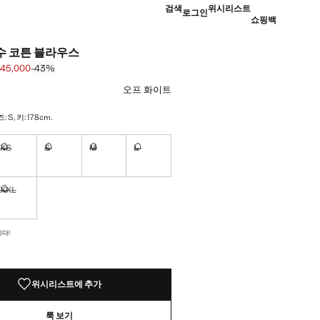
검색
위시리스트
로그인
쇼핑백
수 코튼 블라우스
45,000
-43%
 [￦ 79,000 ]
45,000 ]
하세요
오프 화이트
S, 키: 178cm.
XS
S
M
L
싶습니다!
구매하고 싶습니다!
구매하고 싶습니다!
구매하고 싶습니다!
구매하고 싶습니다!
XXL
싶습니다!
구매하고 싶습니다!
 않았어요!
다!
위시리스트에 추가
룩 보기