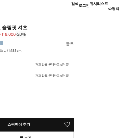
검색
위시리스트
로그인
쇼핑백
튼 슬림핏 셔츠
 119,000
-20%
 [￦ 149,000 ]
19,000 ]
하세요
블루
L, 키: 188cm.
택하세요
재고 없음. 구매하고 싶어요!
재고 없음. 구매하고 싶어요!
쇼핑백에 추가
위시리스트에 저장