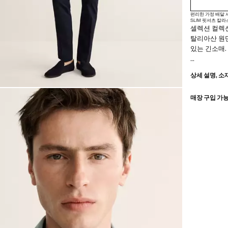
편리한 가정 배달
SLIM 핏
셔츠 칼라
셀렉션 컬렉션
탈리아산 원단
있는 긴소매.
SELECTI
상세 설명, 소
이는 클래식
되어 유행을
매장 구입 가
할 수 있습니