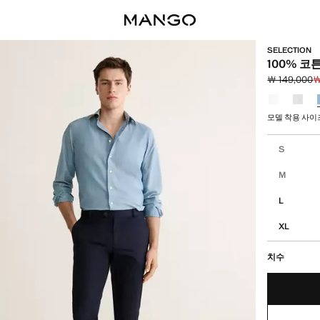
SELECTION
100% 코
￦ 149,000
￦
초기 가격 취소선
현재 가격 [￦ 1
색상을 선택
모델 착용 사이즈: 
사이즈를 선
S
M
L
XL
치수