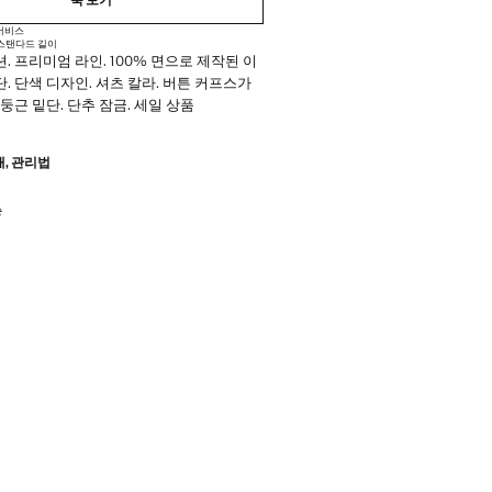
룩 보기
 서비스
스탠다드 길이
. 프리미엄 라인. 100% 면으로 제작된 이
. 단색 디자인. 셔츠 칼라. 버튼 커프스가
 둥근 밑단. 단추 잠금. 세일 상품
ON: 미니멀한 라인과 세심한 디자인이 돋보
재, 관리법
 의류 컬렉션입니다. 고품질 원단으로 제작
 타지 않으면서 스타일리시한 옷장을 완성
능
다