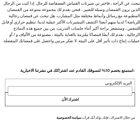
تبحث عن الراحة ، فاختر تي شيرتات القماش الفضفاضة للرجال. إذا كنت من الرجال
الذين يرون القمصان وسيلة للتعبير ، فنحن نقدم لك مجموعة متنوعة من القمصان
المطبوعة مع رسائل وأنماط مختلفة مثل المشارب. هل تبحث عن قمصان رجالية
للرياضة؟ لدينا منهم أيضا! اكتشف التيشيرتات الأكثر عملية لدينا: تنظيم حراري أو قابل
للتنفس ، وستشعر براحة أكبر أثناء جلسات التدريب. من بين جميع هذه النماذج
الرجالية ، نقدم لك أيضًا قمصانًا ملتزمة بالعناية بالبيئة ، مصنوعة من الألياف و / أو
عمليات إنتاج ذات تأثير أقل على البيئة. لا تفكر مرتين واحصل على قمصانك المفضلة.
-استمتع بخصم 10% لتسوقك القادم عند اشتراكك في نشرتنا الاخبارية
البريد الإلكتروني
اشترك الأن
من خلال الاشتراك، فإنك تؤكد أنك قرأت
سياسة الخصوصية
.