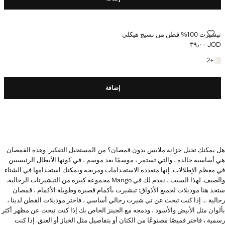
تيشيرت 100% قطن من نسيج هيكلي
تيشيرت 100% قطن من نسيج هيكلي
JOD ٣٩٫٠٠
السعر الحالي [JOD ٣٩٫٠٠ ]
+2 المزيد من الألوان
2
+
إضافة
هل يمكنك تخيل خزانة ملابس بدون قمصان؟ من المستحيل التفكير! وهذه القمصان
هي أساسية خالدة ، والتي تستمر ، موسمًا بعد موسم ، في كونها الأبطال الرئيسيين
في معظم الإطلالات. إنها متعددة الاستخدامات ومريحة ويمكنك استخدامها في الشتاء
والصيف. لهذا السبب ، نقدم لك في Mango مجموعة كبيرة من التيشيرتات الرجالية.
ستجد هنا موديلات لجميع الأذواق: تيشيرت بأكمام قصيرة وطويلة الأكمام ، قمصان
رجالية ... إذا كنت تبحث عن تي شيرت رجالي أساسي ، فاختر موديلات القطن لدينا ،
بألوان مثل الأبيض والأسود ، ودمجه مع الجينز الخاص بك إذا كنت تبحث عن مظهر أكثر
رسمية ، فاختر قميصًا مصنوعًا من الكتان أو بتفاصيل مثل الخباز أو العنق. إذا كنت