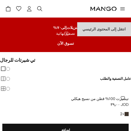
تنزيلات
إلى٧٠%
انتقل إلى المحتوى الرئيسي
تصفية نهائية
تسوق الآن
تي شيرتات للرجال
تغيير 
عرض
عامل التصفية والطلب
عرض
عرض
تيشيرت 100% قطن من نسيج هيكلي
تيشيرت 100% قطن من نسيج هيكلي
JOD ٣٩٫٠٠
السعر الحالي [JOD ٣٩٫٠٠ ]
+2 المزيد من الألوان
2
+
إضافة