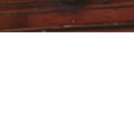
-استمتع بخصم 10% لتسوقك القادم عند اشتراكك في نشرتنا الاخبارية
البريد الإلكتروني
اشترك الأن
من خلال الاشتراك، فإنك تؤكد أنك قرأت
سياسة الخصوصية
.