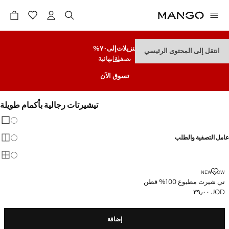
تنزيلات
إلى٧٠%
انتقل إلى المحتوى الرئيسي
تصفية نهائية
تسوق الآن
تيشيرتات رجالية بأكمام طويلة
تغيير 
عرض
عامل التصفية والطلب
عرض
عرض
تي شيرت مطبوع 100% قطن
NEW NOW
تي شيرت مطبوع 100% قطن
JOD ٣٩٫٠٠
السعر الحالي [JOD ٣٩٫٠٠ ]
إضافة