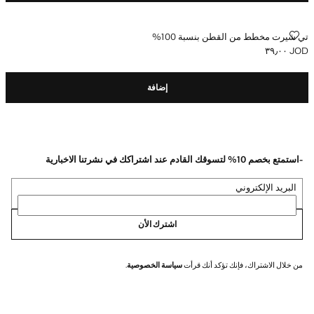
تي شيرت مخطط من القطن بنسبة 100%
تي شيرت مخطط من القطن بنسبة 100%
JOD ٣٩٫٠٠
السعر الحالي [JOD ٣٩٫٠٠ ]
إضافة
-استمتع بخصم 10% لتسوقك القادم عند اشتراكك في نشرتنا الاخبارية
البريد الإلكتروني
اشترك الأن
من خلال الاشتراك، فإنك تؤكد أنك قرأت
سياسة الخصوصية
.