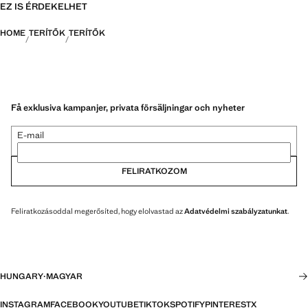
EZ IS ÉRDEKELHET
HOME
TERÍTŐK
TERÍTŐK
Få exklusiva kampanjer, privata försäljningar och nyheter
E-mail
FELIRATKOZOM
Feliratkozásoddal megerősíted, hogy elolvastad az
Adatvédelmi szabályzatunkat
.
HUNGARY
·
MAGYAR
INSTAGRAM
FACEBOOK
YOUTUBE
TIKTOK
SPOTIFY
PINTEREST
X