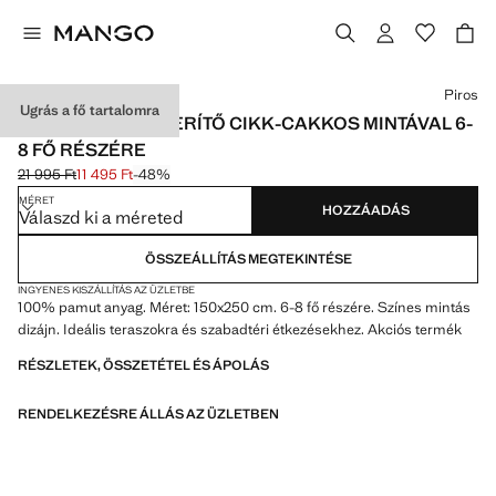
Válassz egy színt
Piros
Ugrás a fő tartalomra
KOCKÁS PAMUTTERÍTŐ CIKK-CAKKOS MINTÁVAL 6-
8 FŐ RÉSZÉRE
21 995 Ft
11 495 Ft
-48%
Kezdeti ár áthúzva [21 995 Ft ]
Jelenlegi ár [11 495 Ft ]
MÉRET
HOZZÁADÁS
Válaszd ki a méreted
ÖSSZEÁLLÍTÁS MEGTEKINTÉSE
INGYENES KISZÁLLÍTÁS AZ ÜZLETBE
100% pamut anyag. Méret: 150x250 cm. 6-8 fő részére. Színes mintás
dizájn. Ideális teraszokra és szabadtéri étkezésekhez. Akciós termék
RÉSZLETEK, ÖSSZETÉTEL ÉS ÁPOLÁS
RENDELKEZÉSRE ÁLLÁS AZ ÜZLETBEN