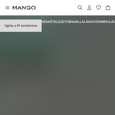
MANIFESTO
MÉRFÖLDKÖVEK
KÖTELEZETTSÉGVÁLLALÁSOK
TERMÉK
ÚJR
Ugrás a fő tartalomra