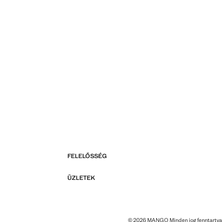
FELELŐSSÉG
ÜZLETEK
© 2026 MANGO Minden jog fenntartva