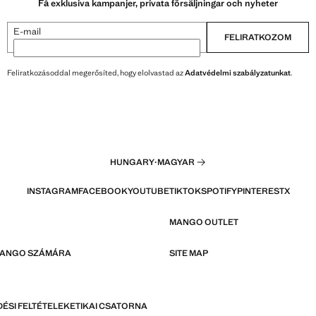
Få exklusiva kampanjer, privata försäljningar och nyheter
E-mail
FELIRATKOZOM
Feliratkozásoddal megerősíted, hogy elolvastad az
Adatvédelmi szabályzatunkat
.
HUNGARY
·
MAGYAR
INSTAGRAM
FACEBOOK
YOUTUBE
TIKTOK
SPOTIFY
PINTEREST
X
MANGO OUTLET
MANGO SZÁMÁRA
SITE MAP
ÉSI FELTÉTELEK
ETIKAI CSATORNA