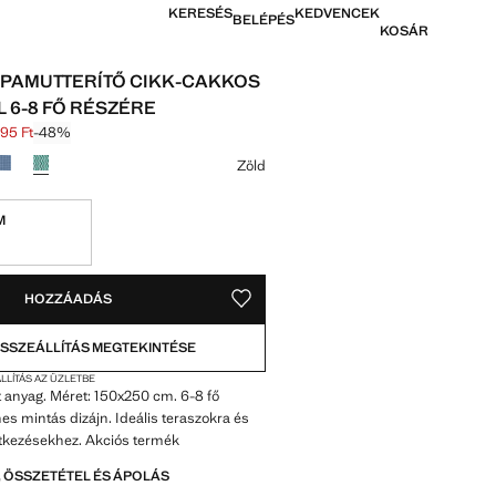
KERESÉS
KEDVENCEK
BELÉPÉS
KOSÁR
PAMUTTERÍTŐ CIKK-CAKKOS
L 6-8 FŐ RÉSZÉRE
495 Ft
-48%
húzva [21 995 Ft ]
11 495 Ft ]
színt
Zöld
M
OK!
. KELL!
HOZZÁADÁS
MENTÉS A KÍVÁNSÁGLISTÁRA
SSZEÁLLÍTÁS MEGTEKINTÉSE
LLÍTÁS AZ ÜZLETBE
anyag. Méret: 150x250 cm. 6-8 fő
nes mintás dizájn. Ideális teraszokra és
étkezésekhez. Akciós termék
 ÖSSZETÉTEL ÉS ÁPOLÁS