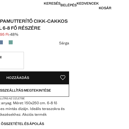
KERESÉS
KEDVENCEK
BELÉPÉS
KOSÁR
PAMUTTERÍTŐ CIKK-CAKKOS
L 6-8 FŐ RÉSZÉRE
495 Ft
-48%
húzva [21 995 Ft ]
11 495 Ft ]
színt
Sárga
M
OK!
. KELL!
HOZZÁADÁS
MENTÉS A KÍVÁNSÁGLISTÁRA
SSZEÁLLÍTÁS MEGTEKINTÉSE
LLÍTÁS AZ ÜZLETBE
anyag. Méret: 150x250 cm. 6-8 fő
nes mintás dizájn. Ideális teraszokra és
étkezésekhez. Akciós termék
 ÖSSZETÉTEL ÉS ÁPOLÁS