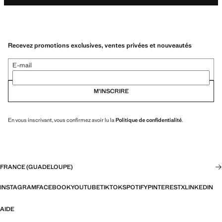
Recevez promotions exclusives, ventes privées et nouveautés
E-mail
M’INSCRIRE
En vous inscrivant, vous confirmez avoir lu la
Politique de confidentialité
.
FRANCE (GUADELOUPE)
INSTAGRAM
FACEBOOK
YOUTUBE
TIKTOK
SPOTIFY
PINTEREST
X
LINKEDIN
AIDE