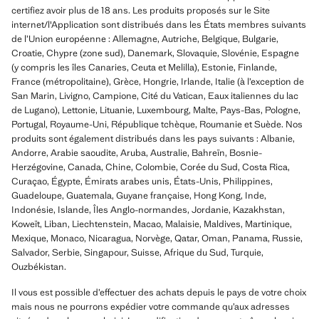
certifiez avoir plus de 18 ans. Les produits proposés sur le Site
internet/l'Application sont distribués dans les États membres suivants
de l’Union européenne : Allemagne, Autriche, Belgique, Bulgarie,
Croatie, Chypre (zone sud), Danemark, Slovaquie, Slovénie, Espagne
(y compris les îles Canaries, Ceuta et Melilla), Estonie, Finlande,
France (métropolitaine), Grèce, Hongrie, Irlande, Italie (à l’exception de
San Marin, Livigno, Campione, Cité du Vatican, Eaux italiennes du lac
de Lugano), Lettonie, Lituanie, Luxembourg, Malte, Pays-Bas, Pologne,
Portugal, Royaume-Uni, République tchèque, Roumanie et Suède. Nos
produits sont également distribués dans les pays suivants : Albanie,
Andorre, Arabie saoudite, Aruba, Australie, Bahreïn, Bosnie-
Herzégovine, Canada, Chine, Colombie, Corée du Sud, Costa Rica,
Curaçao, Égypte, Émirats arabes unis, États-Unis, Philippines,
Guadeloupe, Guatemala, Guyane française, Hong Kong, Inde,
Indonésie, Islande, Îles Anglo-normandes, Jordanie, Kazakhstan,
Koweït, Liban, Liechtenstein, Macao, Malaisie, Maldives, Martinique,
Mexique, Monaco, Nicaragua, Norvège, Qatar, Oman, Panama, Russie,
Salvador, Serbie, Singapour, Suisse, Afrique du Sud, Turquie,
Ouzbékistan.
Il vous est possible d’effectuer des achats depuis le pays de votre choix
mais nous ne pourrons expédier votre commande qu’aux adresses