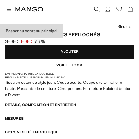
Choisissez une couleur
Bleu clair
Passer au contenu principal
SHORT EN JEAN REVERS EFFILOCHÉS
29,99 €
19,99 €
-33 %
Prix initial barré [29,99 € ]
Prix actuel [19,99 € ]
AJOUTER
VOIR LE LOOK
LIVRAISON GRATUITE EN BOUTIQUE
REGULAR FIT
TAILLE NORMALE
MINI / MICRO
Tissu en coton de style jean. Coupe courte. Coupe droite. Taille mi-
haute. Passants de ceinture. Cinq poches. Fermeture Éclair et bouton
à l’avant
DÉTAILS, COMPOSITION ET ENTRETIEN
MESURES
DISPONIBILITÉ EN BOUTIQUE