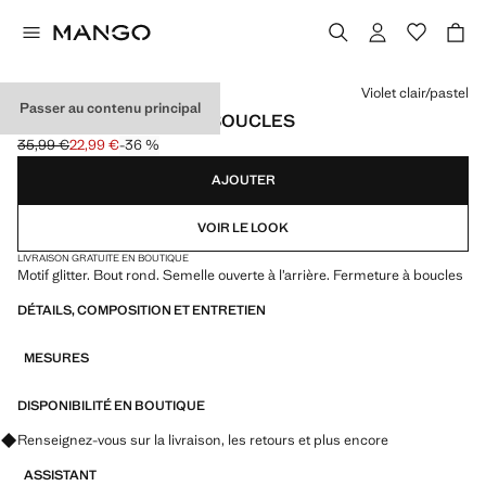
Choisissez une couleur
Violet clair/pastel
Passer au contenu principal
SANDALES GLITTER À BOUCLES
35,99 €
22,99 €
-36 %
Prix initial barré [35,99 € ]
Prix actuel [22,99 € ]
AJOUTER
VOIR LE LOOK
LIVRAISON GRATUITE EN BOUTIQUE
Motif glitter. Bout rond. Semelle ouverte à l’arrière. Fermeture à boucles
DÉTAILS, COMPOSITION ET ENTRETIEN
MESURES
DISPONIBILITÉ EN BOUTIQUE
Renseignez-vous sur la livraison, les retours et plus encore
ASSISTANT