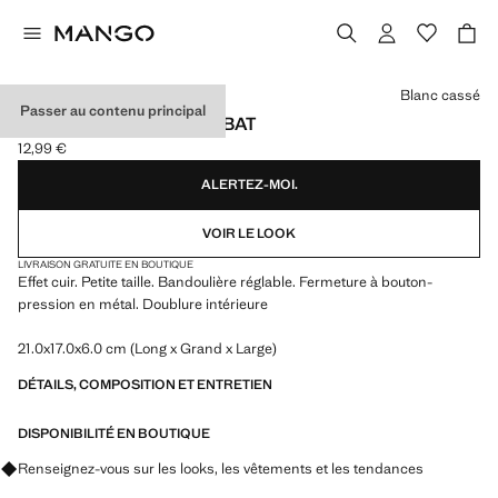
Choisissez une couleur
Blanc cassé
Passer au contenu principal
SAC BANDOULIÈRE RABAT
12,99 €
Prix actuel [12,99 € ]
ALERTEZ-MOI.
VOIR LE LOOK
LIVRAISON GRATUITE EN BOUTIQUE
Effet cuir. Petite taille. Bandoulière réglable. Fermeture à bouton-
pression en métal. Doublure intérieure
21.0x17.0x6.0 cm (Long x Grand x Large)
DÉTAILS, COMPOSITION ET ENTRETIEN
DISPONIBILITÉ EN BOUTIQUE
Renseignez-vous sur les looks, les vêtements et les tendances