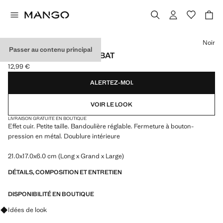
Choisissez une couleur
Noir
Passer au contenu principal
SAC BANDOULIÈRE RABAT
12,99 €
Prix actuel [12,99 € ]
ALERTEZ-MOI.
VOIR LE LOOK
LIVRAISON GRATUITE EN BOUTIQUE
Effet cuir. Petite taille. Bandoulière réglable. Fermeture à bouton-
pression en métal. Doublure intérieure
21.0x17.0x6.0 cm (Long x Grand x Large)
DÉTAILS, COMPOSITION ET ENTRETIEN
DISPONIBILITÉ EN BOUTIQUE
Renseignez-vous sur les looks, les vêtements et les tendances
Idées de look