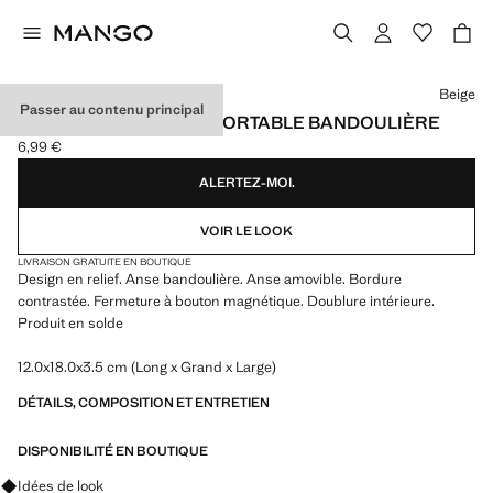
Choisissez une couleur
Beige
Passer au contenu principal
HOUSSE TÉLÉPHONE PORTABLE BANDOULIÈRE
6,99 €
Prix actuel [6,99 € ]
ALERTEZ-MOI.
VOIR LE LOOK
LIVRAISON GRATUITE EN BOUTIQUE
Design en relief. Anse bandoulière. Anse amovible. Bordure
contrastée. Fermeture à bouton magnétique. Doublure intérieure.
Produit en solde
12.0x18.0x3.5 cm (Long x Grand x Large)
DÉTAILS, COMPOSITION ET ENTRETIEN
DISPONIBILITÉ EN BOUTIQUE
Renseignez-vous sur les looks, les vêtements et les tendances
Idées de look