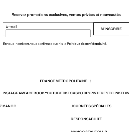
Recevez promotions exclusives, ventes privées et nouveautés
E-mail
M’INSCRIRE
En vous inscrivant, vous confirmez avoir lu la
Politique de confidentialité
.
FRANCE MÉTROPOLITAINE
INSTAGRAM
FACEBOOK
YOUTUBE
TIKTOK
SPOTIFY
PINTEREST
X
LINKEDIN
EZ MANGO
JOURNÉES SPÉCIALES
RESPONSABILITÉ