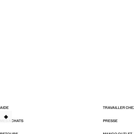
AIDE
TRAVAILLER CH
TANT
MES ACHATS
PRESSE