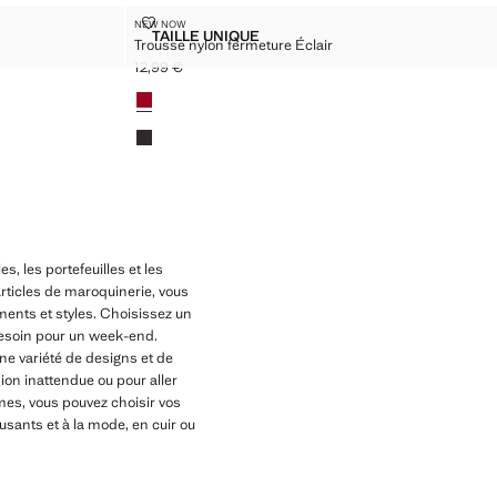
E NYLON
TROUSSE NYLON FERMETURE ÉCLAIR
NEW NOW
Tailles
TAILLE UNIQUE
Trousse nylon fermeture Éclair
PORTABLE NYLON
TROUSSE NYLON FERMETURE ÉCLAIR
12,99 €
Prix actuel [12,99 € ]
Couleurs
s, les portefeuilles et les
rticles de maroquinerie, vous
ments et styles. Choisissez un
besoin pour un week-end.
ne variété de designs et de
ion inattendue ou pour aller
mes, vous pouvez choisir vos
sants et à la mode, en cuir ou