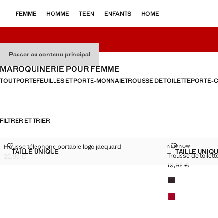
FEMME
HOMME
TEEN
ENFANTS
HOME
Passer au contenu principal
MAROQUINERIE POUR FEMME
TOUT
PORTEFEUILLES ET PORTE-MONNAIE
TROUSSE DE TOILETTE
PORTE-
FILTRER ET TRIER
HOUSSE TÉLÉPHONE PORTABLE LOGO JACQUARD
TROUSSE DE 
Housse téléphone portable logo jacquard
NEW NOW
Tailles
Tailles
TAILLE UNIQUE
TAILLE UNIQ
Trousse de toilet
HOUSSE TÉLÉPHONE PORTABLE LOGO JACQUARD
TROUS
22,99 €
Prix actuel [22,99 € ]
19,99 €
Prix actuel [19,99 
Couleurs