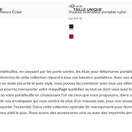
ON FERMETURE ÉCLAIR
HOUSSE ORDINATEUR PORTABL
NEW NOW
Tailles
UE
TAILLE UNIQUE
meture Éclair
Housse ordinateur portable nylon
SSE NYLON FERMETURE ÉCLAIR
HOUSSE ORDINATEUR 
22,99 €
€ ]
Prix actuel [22,99 € ]
Couleurs
rtefeuilles, en passant par les porte-cartes, les étuis pour téléphones portable
éminine de cette collection répond à tous vos besoins quotidiens. Avec ces a
s en toute sécurité et avec style, vous pouvez les combiner avec tous vos vête
s pourrez transporter votre maquillage quotidien ou tout ce dont vous avez 
ou votre portefeuille en choisissant l'un de ceux que nous proposons, dans u
e de nos enveloppes qui vous sortira de plus d'un mauvais pas, pour une occas
sporter l'essentiel. Dans cette collection spéciale de maroquinerie pour fem
 vous plaît le plus. Nous avons des accessoires unis ou avec des imprimés amu