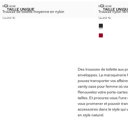
TROUSSE DE TOILETTE MOYENNE EN NYLON
TROUSSE NYL
NEW NOW
NEW NOW
Tailles
Tailles
TAILLE UNIQUE
TAILLE UNIQ
Trousse de toilette moyenne en nylon
Trousse nylon fer
TROUSSE DE TOILETTE MOYENNE EN NYLON
TROU
15,99 €
12,99 €
Prix actuel [15,99 € ]
Prix actuel [12,99 
Couleurs
Des trousses de toilette aux po
enveloppes. La maroquinerie f
pouvez transporter vos affaire
vanity case pour femme où vou
Renouvelez votre porte-cartes 
tailles. Et procurez-vous l'un
vous promener et pouvoir tran
accessoires dans le style qui
en style naturel.