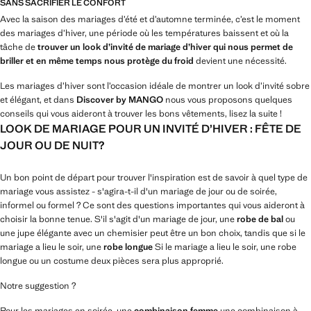
SANS SACRIFIER LE CONFORT
Avec la saison des mariages d’été et d’automne terminée, c’est le moment
des mariages d’hiver, une période où les températures baissent et où la
tâche de
trouver un look d’invité de mariage d’hiver qui nous permet de
briller et en même temps nous protège du froid
devient une nécessité.
Les mariages d’hiver sont l’occasion idéale de montrer un look d’invité sobre
et élégant, et dans
Discover by MANGO
nous vous proposons quelques
conseils qui vous aideront à trouver les bons vêtements, lisez la suite !
LOOK DE MARIAGE POUR UN INVITÉ D’HIVER : FÊTE DE
JOUR OU DE NUIT?
Un bon point de départ pour trouver l'inspiration est de savoir à quel type de
mariage vous assistez - s'agira-t-il d'un mariage de jour ou de soirée,
informel ou formel ? Ce sont des questions importantes qui vous aideront à
choisir la bonne tenue. S'il s'agit d'un mariage de jour, une
robe de bal
ou
une jupe élégante avec un chemisier peut être un bon choix, tandis que si le
mariage a lieu le soir, une
robe longue
Si le mariage a lieu le soir, une robe
longue ou un costume deux pièces sera plus approprié.
Notre suggestion ?
Pour les mariages en soirée, une
combinaison femme
une combinaison à