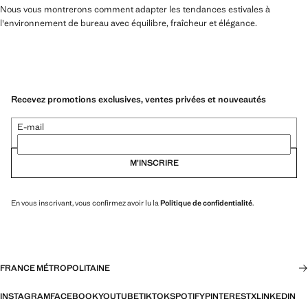
Nous vous montrerons comment adapter les tendances estivales à
l'environnement de bureau avec équilibre, fraîcheur et élégance.
Recevez promotions exclusives, ventes privées et nouveautés
E-mail
M’INSCRIRE
En vous inscrivant, vous confirmez avoir lu la
Politique de confidentialité
.
FRANCE MÉTROPOLITAINE
INSTAGRAM
FACEBOOK
YOUTUBE
TIKTOK
SPOTIFY
PINTEREST
X
LINKEDIN